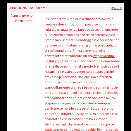
child
June 18, 2026 at 6:00 am
#92250
menu
Login/Create Account
fransismoreno
Io ci sono stato circa due settimane fa con mia
Participant
moglie e due amici, quindi posso raccontarti la
mia esperienza senza fare troppa teoria. Anche io
all’inizio ero abbastanza scettico perché spesso le
promozioni sembrano vantaggiose e poi scopri che
valgono solo in determinati giorni o con condizioni
un po’ complicate. Prima di prenotare ho
controllato direttamente sul sito
https://acqua-
flashit.com/
per capire bene come funzionavano le
offerte disponibili in quel periodo. Nel nostro caso il
risparmio c’è stato davvero, soprattutto perché
eravamo più persone. Non era una differenza
enorme, però sufficiente da coprire
tranquillamente pranzo e bevande all’interno del
parco. La cosa che mi è piaciuta è che le condizioni
erano abbastanza chiare e non abbiamo avuto
sorprese all’ingresso. Ti consiglio comunque di
verificare sempre le date perché alcune promo
cambiano durante la stagione. Un’altra cosa che
ho notato è che arrivando presto si riesce a
sfruttare meglio la giornata e quindi il rapporto
qualità-prezzo migliora parecchio. Per me, se trovi