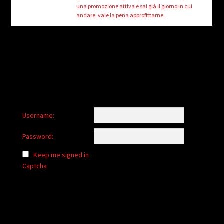
una promozione attiva e sai già il giorno in cui
andare, vale la pena approfittarne.
Username:
Password:
Keep me signed in
Captcha