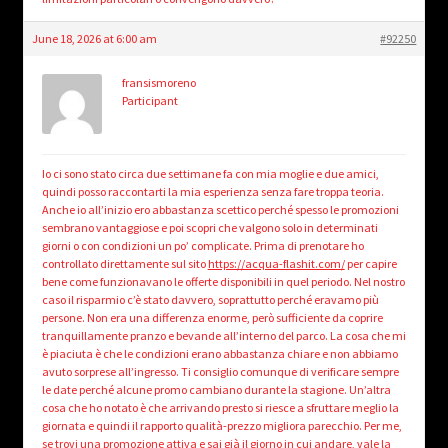
June 18, 2026 at 6:00 am
#92250
fransismoreno
Participant
Io ci sono stato circa due settimane fa con mia moglie e due amici,
quindi posso raccontarti la mia esperienza senza fare troppa teoria.
Anche io all’inizio ero abbastanza scettico perché spesso le promozioni
sembrano vantaggiose e poi scopri che valgono solo in determinati
giorni o con condizioni un po’ complicate. Prima di prenotare ho
controllato direttamente sul sito
https://acqua-flashit.com/
per capire
bene come funzionavano le offerte disponibili in quel periodo. Nel nostro
caso il risparmio c’è stato davvero, soprattutto perché eravamo più
persone. Non era una differenza enorme, però sufficiente da coprire
tranquillamente pranzo e bevande all’interno del parco. La cosa che mi
è piaciuta è che le condizioni erano abbastanza chiare e non abbiamo
avuto sorprese all’ingresso. Ti consiglio comunque di verificare sempre
le date perché alcune promo cambiano durante la stagione. Un’altra
cosa che ho notato è che arrivando presto si riesce a sfruttare meglio la
giornata e quindi il rapporto qualità-prezzo migliora parecchio. Per me,
se trovi una promozione attiva e sai già il giorno in cui andare, vale la