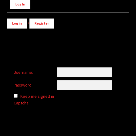
Log In
Log in
/
Register
Username:
Password:
Keep me signed in
Captcha