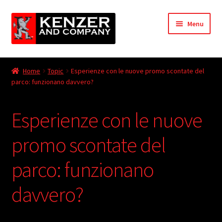
Skip
Skip
Menu
to
to
navigation
content
Expand
Home
child
Home
Topic
Esperienze con le nuove promo scontate del
menu
Expand
parco: funzionano davvero?
KODT Magazine
child
menu
Expand
HackMaster
Esperienze con le nuove
child
menu
Expand
Other Games
promo scontate del
child
menu
Expand
parco: funzionano
Store
child
menu
davvero?
Cries from the Attic
Expand
Community