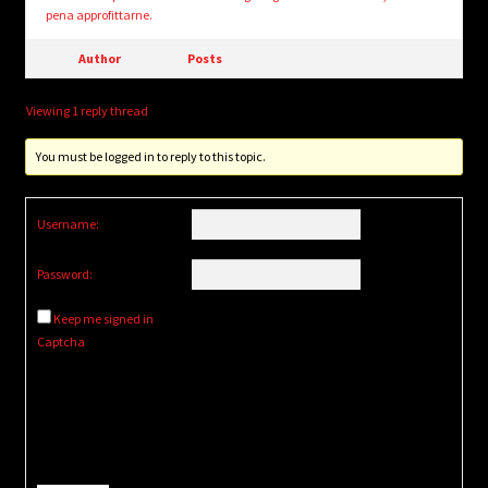
pena approfittarne.
Author
Posts
Viewing 1 reply thread
You must be logged in to reply to this topic.
Username:
Password:
Keep me signed in
Captcha
Alternative: