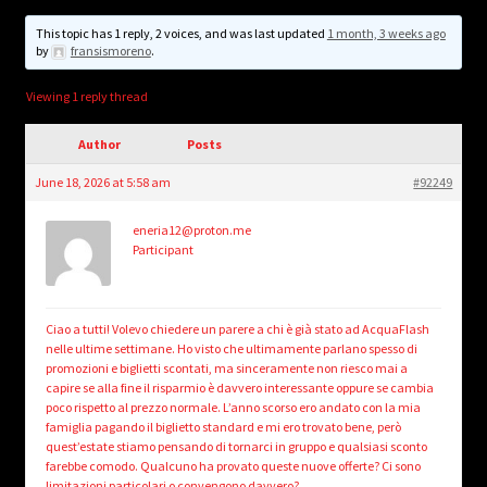
child
menu
This topic has 1 reply, 2 voices, and was last updated
1 month, 3 weeks ago
Login/Create Account
by
fransismoreno
.
Viewing 1 reply thread
Author
Posts
June 18, 2026 at 5:58 am
#92249
eneria12@proton.me
Participant
Ciao a tutti! Volevo chiedere un parere a chi è già stato ad AcquaFlash
nelle ultime settimane. Ho visto che ultimamente parlano spesso di
promozioni e biglietti scontati, ma sinceramente non riesco mai a
capire se alla fine il risparmio è davvero interessante oppure se cambia
poco rispetto al prezzo normale. L’anno scorso ero andato con la mia
famiglia pagando il biglietto standard e mi ero trovato bene, però
quest’estate stiamo pensando di tornarci in gruppo e qualsiasi sconto
farebbe comodo. Qualcuno ha provato queste nuove offerte? Ci sono
limitazioni particolari o convengono davvero?