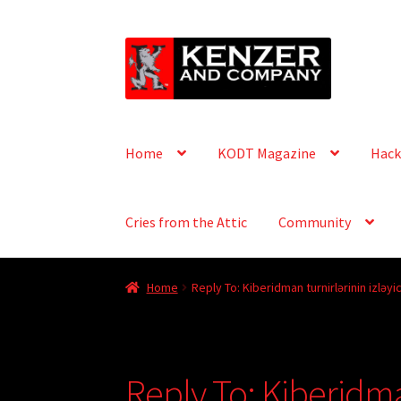
Skip
Skip
to
to
navigation
content
Home
KODT Magazine
Hack
Cries from the Attic
Community
Home
Reply To: Kiberidman turnirlərinin izləyi
Reply To: Kiberidman