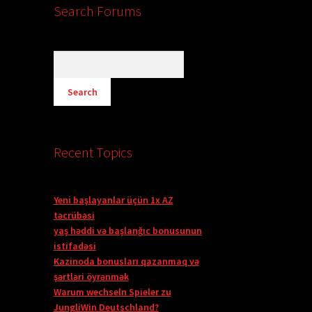
Search Forums
Recent Topics
Yeni başlayanlar üçün 1x AZ
təcrübəsi
yaş həddi və başlanğıc bonusunun
istifadəsi
Kazinoda bonusları qazanmaq və
şərtləri öyrənmək
Warum wechseln Spieler zu
JungliWin Deutschland?