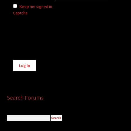
Keep me signed in
Captcha
Alternative:
Log In
Search Forums