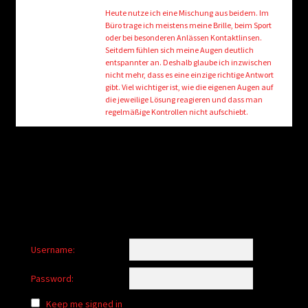
Heute nutze ich eine Mischung aus beidem. Im
Büro trage ich meistens meine Brille, beim Sport
oder bei besonderen Anlässen Kontaktlinsen.
Seitdem fühlen sich meine Augen deutlich
entspannter an. Deshalb glaube ich inzwischen
nicht mehr, dass es eine einzige richtige Antwort
gibt. Viel wichtiger ist, wie die eigenen Augen auf
die jeweilige Lösung reagieren und dass man
regelmäßige Kontrollen nicht aufschiebt.
Username:
Password:
Keep me signed in