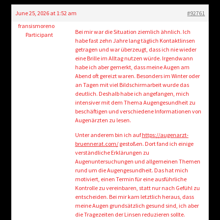
child
June 25, 2026 at 1:52 am
#92761
menu
Login/Create Account
fransismoreno
Bei mir war die Situation ziemlich ähnlich. Ich
Participant
habe fast zehn Jahre lang täglich Kontaktlinsen
getragen und war überzeugt, dass ich nie wieder
eine Brille im Alltag nutzen würde. Irgendwann
habe ich aber gemerkt, dass meine Augen am
Abend oft gereizt waren. Besonders im Winter oder
an Tagen mit viel Bildschirmarbeit wurde das
deutlich. Deshalb habe ich angefangen, mich
intensiver mit dem Thema Augengesundheit zu
beschäftigen und verschiedene Informationen von
Augenärzten zu lesen.
Unter anderem bin ich auf
https://augenarzt-
bruennerat.com/
gestoßen. Dort fand ich einige
verständliche Erklärungen zu
Augenuntersuchungen und allgemeinen Themen
rund um die Augengesundheit. Das hat mich
motiviert, einen Termin für eine ausführliche
Kontrolle zu vereinbaren, statt nur nach Gefühl zu
entscheiden. Bei mir kam letztlich heraus, dass
meine Augen grundsätzlich gesund sind, ich aber
die Tragezeiten der Linsen reduzieren sollte.