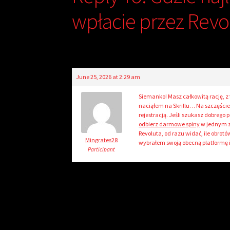
wpłacie przez Revo
June 25, 2026 at 2:29 am
Siemanko! Masz całkowitą rację, 
naciąłem na Skrillu… Na szczęście 
rejestracją. Jeśli szukasz dobrego p
odbierz darmowe spiny
w jednym z 
Revoluta, od razu widać, ile obrotów
Mingrates28
wybrałem swoją obecną platformę i
Participant