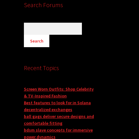
Search Forums
Recent Topics
Screen Worn Outfits: Shop Celebrity
& TV-Inspired Fashion
Best features to look for in Solana
decentralized exchanges
ball gags deliver secure designs and
comfortable fitting
bdsm slave concepts for immersive
power dynamics