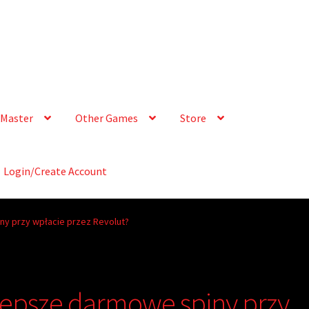
Master
Other Games
Store
Login/Create Account
ny przy wpłacie przez Revolut?
jlepsze darmowe spiny przy