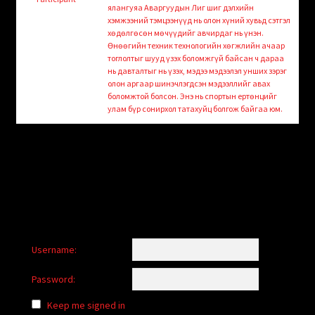
child
ялангуяа Аваргуудын Лиг шиг дэлхийн
menu
хэмжээний тэмцээнүүд нь олон хүний хувьд сэтгэл
Login/Create Account
хөдөлгөсөн мөчүүдийг авчирдаг нь үнэн.
Өнөөгийн техник технологийн хөгжлийн ачаар
тоглолтыг шууд үзэх боломжгүй байсан ч дараа
нь давталтыг нь үзэх, мэдээ мэдээлэл унших зэрэг
олон аргаар шинэчлэгдсэн мэдээллийг авах
боломжтой болсон. Энэ нь спортын ертөнцийг
улам бүр сонирхол татахуйц болгож байгаа юм.
Username:
Password:
Keep me signed in