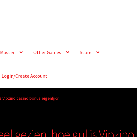
Master
Other Games
Store
Login/Create Account
s Vipzino casino bonus eigenlijk?
el gezien, hoe gul is Vipzino