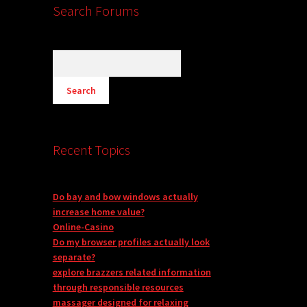
Search Forums
Recent Topics
Do bay and bow windows actually
increase home value?
Online-Casino
Do my browser profiles actually look
separate?
explore brazzers related information
through responsible resources
massager designed for relaxing