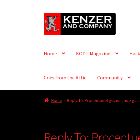
Skip
Skip
to
to
navigation
content
Home
KODT Magazine
Hack
Cries from the Attic
Community
Home
Reply To: Procentueel gezien, hoe gul i
Reply To: Procentue