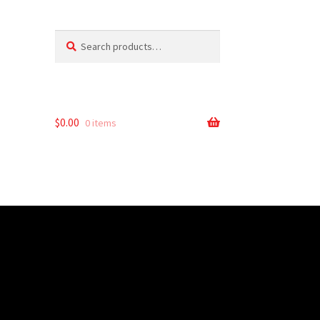
Search
Search
for:
$
0.00
0 items