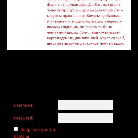
child
фасон не сковував рухів. Для багатьох дівчат і
menu
жінок вибір шортів — це завжди компроміс між
Login/Create Account
модою та практичністю. Комусь подобаються
мінімалістичні моделі, інші надають перевагу
шортам-спідницям, які створюють більш
елегантний вигляд. Тому, перш ніж купувати,
варто подумати, для яких цілей купується виріб, і
що саме є пріоритетом у конкретному випадку.
Username:
Password:
Keep me signed in
Captcha