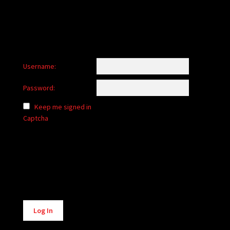
Username:
Password:
Keep me signed in
Captcha
Alternative:
Log In