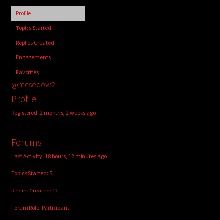
child
Profile
menu
Login/Create Account
Topics Started
Replies Created
Engagements
Favorites
@mosedow2
Profile
Registered: 2 months, 2 weeks ago
Forums
Last Activity: 18 hours, 12 minutes ago
Topics Started: 5
Replies Created: 12
Forum Role: Participant