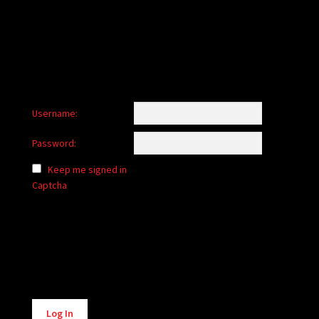
Username:
Password:
Keep me signed in
Captcha
Alternative:
Log In