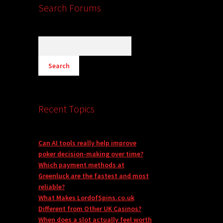
Search Forums
Recent Topics
Can AI tools really help improve
poker decision-making over time?
Which payment methods at
Greenluck are the fastest and most
reliable?
What Makes LordofSpins.co.uk
Different from Other UK Casinos?
When does a slot actually feel worth