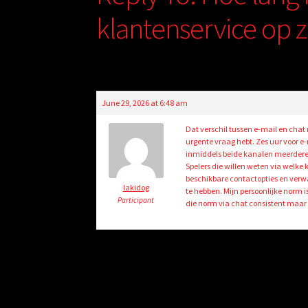
klantenservice op 
June 29, 2026 at 6:48 am
Dat verschil tussen e-mail en chat 
urgente vraag hebt. Zes uur voor e-
inmiddels beide kanalen meerdere k
Spelers die willen weten via welke
beschikbare contactopties en verwa
lakidog
te hebben. Mijn persoonlijke norm i
Participant
die norm via chat consistent maar e