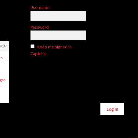
Username:
Password:
3037
Keep me signed in
Captcha
en
k
ngen
t
Alternative:
Log In