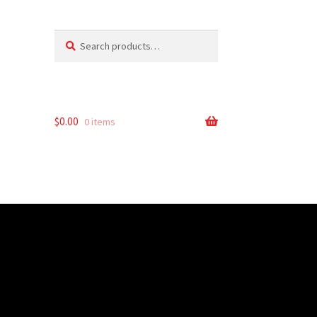
Search
Search
for:
$
0.00
0 items