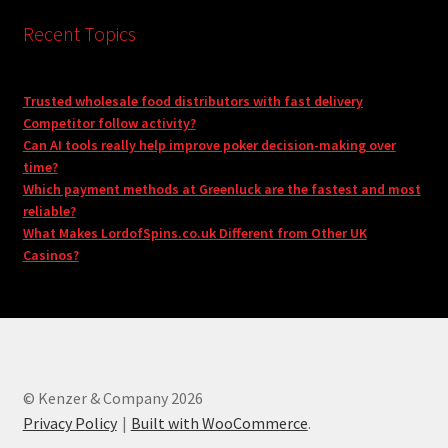
Recent Topics
Trusted wholesale food distributors with fast delivery
Competitor follow activity?
Can AI tools really help improve poker decision-making over
time?
Which payment methods at Greenluck are the fastest and most
reliable?
What Makes LordofSpins.co.uk Different from Other UK
Casinos?
© Kenzer & Company 2026
Privacy Policy
Built with WooCommerce
.