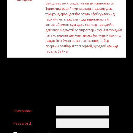
child
байдлаар ажилладаг нь нэгэнт ойлгомжтой.
menu
Тоглогчид өөрсдийн ур чадварыг дээшлүүлж,
Login/Create Account
тэмцээнд оролцдог бол зохион байгуулагчид
тэднийг нэгтгэж, үзэгчдэд өндөр чанартай
энтертайнмент хүргэдэг. Үзэгчид нь өөрсдийн
дэмжлэг, идэвхтэй оролцоогоор ивээн тэтгэгчдийг
татаж, тэдний дэмжлэг эргээд багуудын хөгжилд
нөлөөлдөг. Энэ бүхэн нь нэг нэгнээ нөхөж, кибер
спортын салбарыг тогтвортой, хурдтай хөгжихөд
тусалж байна.
Username:
Password: