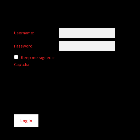
Username:
Password:
Keep me signed in
Captcha
Alternative:
Log In