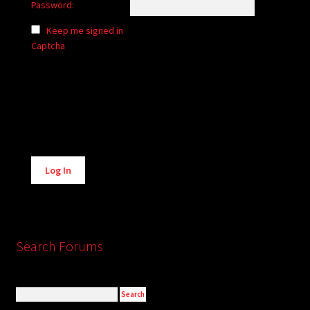
Password:
Keep me signed in
Captcha
Alternative:
Log In
Search Forums