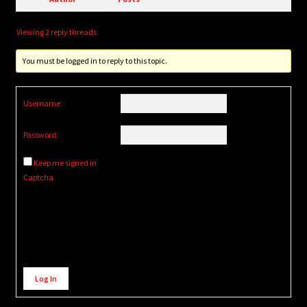
Viewing 2 reply threads
You must be logged in to reply to this topic.
Username:
Password:
Keep me signed in
Captcha
Alternative:
Log In