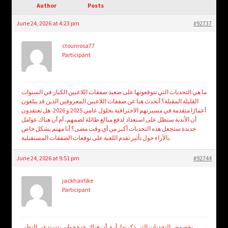
child
Author
Posts
menu
Login/Create Account
June 24, 2026 at 4:23 pm
#92737
ctounrosa77
Participant
ما هي التحديات التي تتوقعونها على صعيد صفقات اللاعبين الكبار في السنوات
القليلة المقبلة؟ أتحدث هنا عن صفقات اللاعبين المعروفين الذين قد يبلغون
أعمارًا متقدمة في مسيرتهم الاحترافية بحلول عامي 2025 و 2026. هل تعتقدون
أن الأندية ستظل على استعداد لدفع مبالغ طائلة لضمهم، أم أن هناك عوامل
جديدة ستجعل هذه التحديات أكبر من أي وقت مضى؟ أنا مهتم بشكل خاص
بالآراء حول تأثير تقدم اللعبة على توقعات الصفقات المستقبلية.
June 24, 2026 at 9:51 pm
#92744
jackhairlike
Participant
بخصوص التحديات التي ذكرتها، أرى أن هناك عدة جوانب تستدعي النظر.