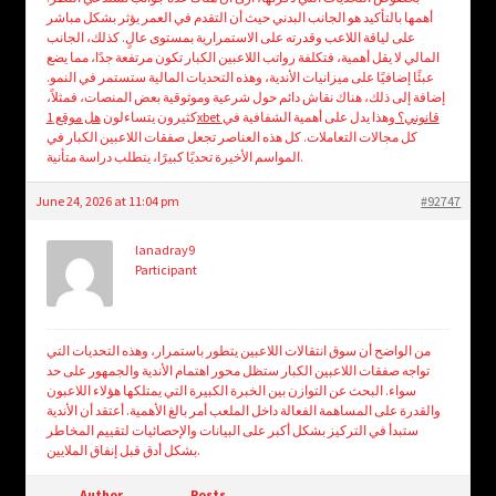
أهمها بالتأكيد هو الجانب البدني حيث أن التقدم في العمر يؤثر بشكل مباشر
على لياقة اللاعب وقدرته على الاستمرارية بمستوى عالٍ. كذلك، الجانب
المالي لا يقل أهمية، فتكلفة رواتب اللاعبين الكبار تكون مرتفعة جدًا، مما يضع
عبئًا إضافيًا على ميزانيات الأندية، وهذه التحديات المالية ستستمر في النمو.
إضافة إلى ذلك، هناك نقاش دائم حول شرعية وموثوقية بعض المنصات، فمثلاً،
هل موقع 1xbet قانوني؟
وهذا يدل على أهمية الشفافية في
كثيرون يتساءلون
كل مجالات التعاملات. كل هذه العناصر تجعل صفقات اللاعبين الكبار في
المواسم الأخيرة تحديًا كبيرًا، يتطلب دراسة متأنية.
June 24, 2026 at 11:04 pm
#92747
lanadray9
Participant
من الواضح أن سوق انتقالات اللاعبين يتطور باستمرار، وهذه التحديات التي
تواجه صفقات اللاعبين الكبار ستظل محور اهتمام الأندية والجمهور على حد
سواء. البحث عن التوازن بين الخبرة الكبيرة التي يمتلكها هؤلاء اللاعبون
والقدرة على المساهمة الفعالة داخل الملعب أمر بالغ الأهمية. أعتقد أن الأندية
ستبدأ في التركيز بشكل أكبر على البيانات والإحصائيات لتقييم المخاطر
بشكل أدق قبل إنفاق الملايين.
Author
Posts