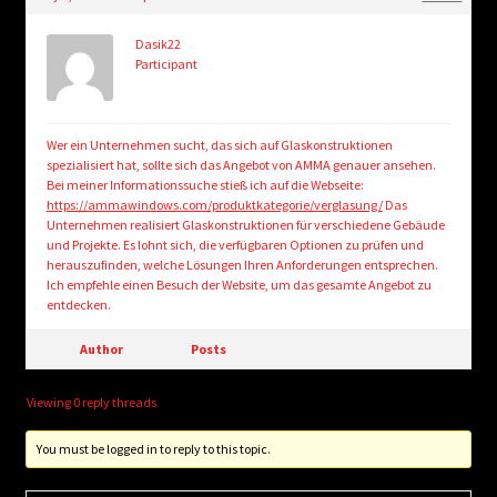
child
menu
Login/Create Account
Dasik22
Participant
Wer ein Unternehmen sucht, das sich auf Glaskonstruktionen
spezialisiert hat, sollte sich das Angebot von AMMA genauer ansehen.
Bei meiner Informationssuche stieß ich auf die Webseite:
https://ammawindows.com/produktkategorie/verglasung/
Das
Unternehmen realisiert Glaskonstruktionen für verschiedene Gebäude
und Projekte. Es lohnt sich, die verfügbaren Optionen zu prüfen und
herauszufinden, welche Lösungen Ihren Anforderungen entsprechen.
Ich empfehle einen Besuch der Website, um das gesamte Angebot zu
entdecken.
Author
Posts
Viewing 0 reply threads
You must be logged in to reply to this topic.