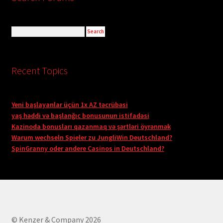
Recent Topics
Yeni başlayanlar üçün 1x AZ təcrübəsi
yaş həddi və başlanğıc bonusunun istifadəsi
Kazinoda bonusları qazanmaq və şərtləri öyrənmək
Warum wechseln Spieler zu JungliWin Deutschland?
SpinGranny oder andere Casinos in Deutschland?
© Kenzer & Company 2026