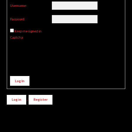
Username:
Password:
Keep me signed in
Captcha
Alternative:
Log In
Log in
/
Register