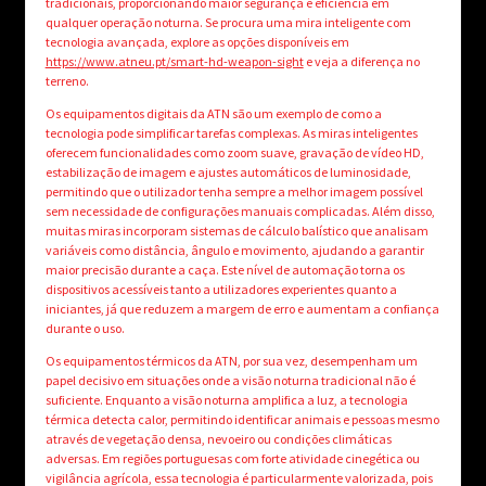
tradicionais, proporcionando maior segurança e eficiência em
qualquer operação noturna. Se procura uma mira inteligente com
tecnologia avançada, explore as opções disponíveis em
https://www.atneu.pt/smart-hd-weapon-sight
e veja a diferença no
terreno.
Os equipamentos digitais da ATN são um exemplo de como a
tecnologia pode simplificar tarefas complexas. As miras inteligentes
oferecem funcionalidades como zoom suave, gravação de vídeo HD,
estabilização de imagem e ajustes automáticos de luminosidade,
permitindo que o utilizador tenha sempre a melhor imagem possível
sem necessidade de configurações manuais complicadas. Além disso,
muitas miras incorporam sistemas de cálculo balístico que analisam
variáveis como distância, ângulo e movimento, ajudando a garantir
maior precisão durante a caça. Este nível de automação torna os
dispositivos acessíveis tanto a utilizadores experientes quanto a
iniciantes, já que reduzem a margem de erro e aumentam a confiança
durante o uso.
Os equipamentos térmicos da ATN, por sua vez, desempenham um
papel decisivo em situações onde a visão noturna tradicional não é
suficiente. Enquanto a visão noturna amplifica a luz, a tecnologia
térmica detecta calor, permitindo identificar animais e pessoas mesmo
através de vegetação densa, nevoeiro ou condições climáticas
adversas. Em regiões portuguesas com forte atividade cinegética ou
vigilância agrícola, essa tecnologia é particularmente valorizada, pois