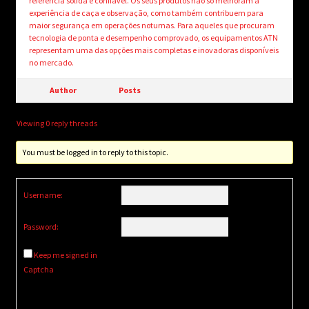
referência sólida e confiável. Os seus produtos não só melhoram a
experiência de caça e observação, como também contribuem para
maior segurança em operações noturnas. Para aqueles que procuram
tecnologia de ponta e desempenho comprovado, os equipamentos ATN
representam uma das opções mais completas e inovadoras disponíveis
no mercado.
Author
Posts
Viewing 0 reply threads
You must be logged in to reply to this topic.
Username:
Password:
Keep me signed in
Captcha