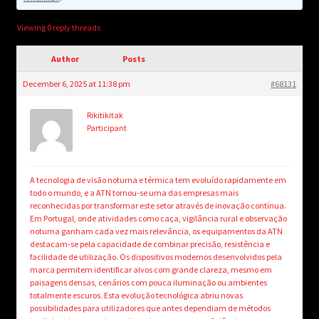
child
menu
Login/Create Account
Viewing 0 reply threads
Author
Posts
December 6, 2025 at 11:38 pm
#68131
Rikitikitak
Participant
A tecnologia de visão noturna e térmica tem evoluído rapidamente em
todo o mundo, e a ATN tornou-se uma das empresas mais
reconhecidas por transformar este setor através de inovação contínua.
Em Portugal, onde atividades como caça, vigilância rural e observação
noturna ganham cada vez mais relevância, os equipamentos da ATN
destacam-se pela capacidade de combinar precisão, resistência e
facilidade de utilização. Os dispositivos modernos desenvolvidos pela
marca permitem identificar alvos com grande clareza, mesmo em
paisagens densas, cenários com pouca iluminação ou ambientes
totalmente escuros. Esta evolução tecnológica abriu novas
possibilidades para utilizadores que antes dependiam de métodos