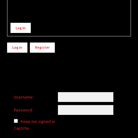
Alternative:
Log In
Log in
/
Register
Username:
Password:
Keep me signed in
Captcha