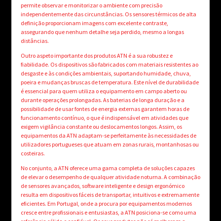
permite observar e monitorizar o ambiente com precisão
independentemente das circunstâncias. Os sensores térmicos de alta
definição proporcionam imagens com excelente contraste,
assegurando que nenhum detalhe seja perdido, mesmo a longas
distâncias.
Outro aspeto importante dos produtos ATN é a sua robustez e
fiabilidade. Os dispositivos são fabricados com materiais resistentes ao
desgaste e às condições ambientais, suportando humidade, chuva,
poeira e mudanças bruscas de temperatura. Este nível de durabilidade
é essencial para quem utiliza o equipamento em campo aberto ou
durante operações prolongadas. As baterias de longa duração e a
possibilidade de usar fontes de energia externas garantem horas de
funcionamento contínuo, o que é indispensável em atividades que
exigem vigilância constante ou deslocamentos longos. Assim, os
equipamentos da ATN adaptam-se perfeitamente às necessidades de
utilizadores portugueses que atuam em zonas rurais, montanhosas ou
costeiras.
No conjunto, a ATN oferece uma gama completa de soluções capazes
de elevar o desempenho de qualquer atividade noturna. A combinação
de sensores avançados, software inteligente e design ergonómico
resulta em dispositivos fáceis de transportar, intuitivos e extremamente
eficientes. Em Portugal, onde a procura por equipamentos modernos
cresce entre profissionais e entusiastas, a ATN posiciona-se como uma