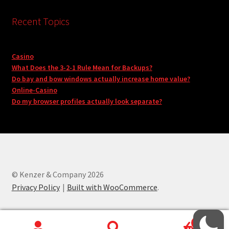
Recent Topics
Casino
What Does the 3-2-1 Rule Mean for Backups?
Do bay and bow windows actually increase home value?
Online-Casino
Do my browser profiles actually look separate?
© Kenzer & Company 2026
Privacy Policy
Built with WooCommerce
.
0