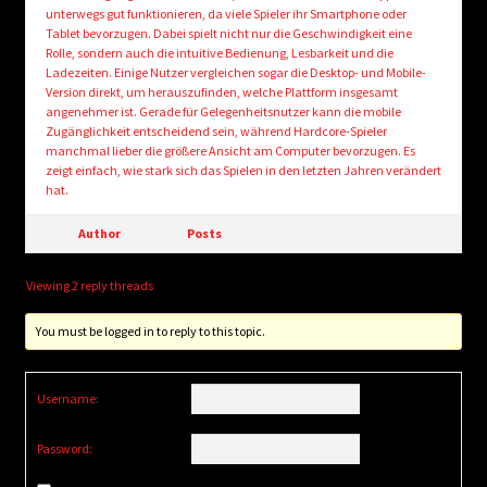
unterwegs gut funktionieren, da viele Spieler ihr Smartphone oder
Tablet bevorzugen. Dabei spielt nicht nur die Geschwindigkeit eine
Rolle, sondern auch die intuitive Bedienung, Lesbarkeit und die
Ladezeiten. Einige Nutzer vergleichen sogar die Desktop- und Mobile-
Version direkt, um herauszufinden, welche Plattform insgesamt
angenehmer ist. Gerade für Gelegenheitsnutzer kann die mobile
Zugänglichkeit entscheidend sein, während Hardcore-Spieler
manchmal lieber die größere Ansicht am Computer bevorzugen. Es
zeigt einfach, wie stark sich das Spielen in den letzten Jahren verändert
hat.
Author
Posts
Viewing 2 reply threads
You must be logged in to reply to this topic.
Username:
Password: