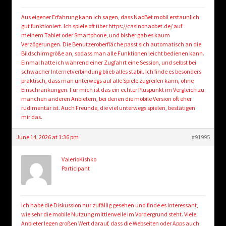
Aus eigener Erfahrung kann ich sagen, dass NaoBet mobil erstaunlich
gut funktioniert. Ich spiele oft über
https://casinonaobet.de/
auf
meinem Tablet oder Smartphone, und bisher gab es kaum
Verzögerungen. Die Benutzeroberfläche passt sich automatisch an die
Bildschirmgröße an, sodass man alle Funktionen leicht bedienen kann.
Einmal hatte ich während einer Zugfahrt eine Session, und selbst bei
schwacher Internetverbindung blieb alles stabil. Ich finde es besonders
praktisch, dass man unterwegs auf alle Spiele zugreifen kann, ohne
Einschränkungen. Für mich ist das ein echter Pluspunkt im Vergleich zu
manchen anderen Anbietern, bei denen die mobile Version oft eher
rudimentär ist. Auch Freunde, die viel unterwegs spielen, bestätigen
mir das.
June 14, 2026 at 1:36 pm
#91995
ValerioKishko
Participant
Ich habe die Diskussion nur zufällig gesehen und finde es interessant,
wie sehr die mobile Nutzung mittlerweile im Vordergrund steht. Viele
Anbieter legen großen Wert darauf, dass die Webseiten oder Apps auch