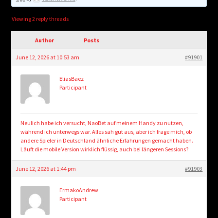
child
menu
Login/Create Account
Viewing 2 reply threads
Author
Posts
June 12, 2026 at 10:53 am
#91901
EliasBaez
Participant
Neulich habe ich versucht, NaoBet auf meinem Handy zu nutzen,
während ich unterwegs war. Alles sah gut aus, aber ich frage mich, ob
andere Spieler in Deutschland ähnliche Erfahrungen gemacht haben.
Läuft die mobile Version wirklich flüssig, auch bei längeren Sessions?
June 12, 2026 at 1:44 pm
#91903
ErmakoAndrew
Participant