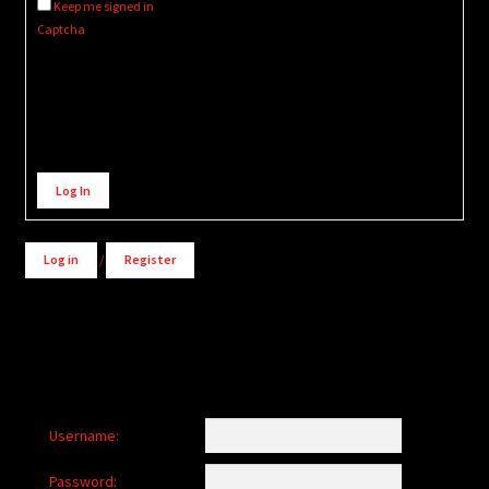
Keep me signed in
Captcha
Alternative:
Log In
Log in
/
Register
Username:
Password: