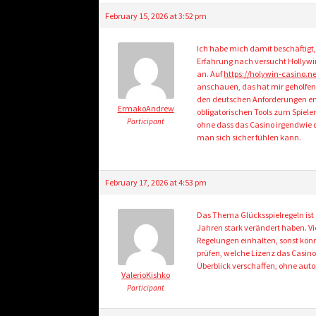
February 15, 2026 at 3:52 pm
Ich habe mich damit beschäftigt,
Erfahrung nach versucht Hollywin
an. Auf
https://holywin-casino.ne
anschauen, das hat mir geholfen, 
den deutschen Anforderungen ents
ErmakoAndrew
obligatorischen Tools zum Spieler
Participant
ohne dass das Casino irgendwie d
man sich sicher fühlen kann.
February 17, 2026 at 4:53 pm
Das Thema Glücksspielregeln ist ge
Jahren stark verändert haben. Vi
Regelungen einhalten, sonst kön
prüfen, welche Lizenz das Casin
Überblick verschaffen, ohne aut
ValerioKishko
Participant