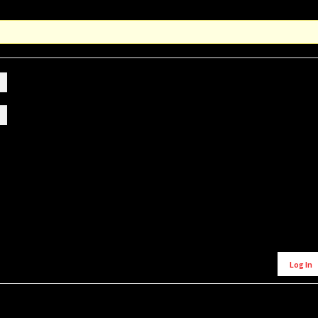
Log In