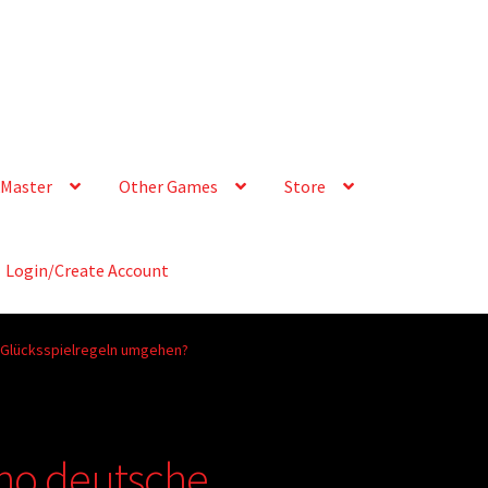
Master
Other Games
Store
Login/Create Account
 Glücksspielregeln umgehen?
ino deutsche