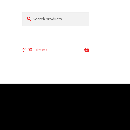
Search
Search
for:
$
0.00
0 items