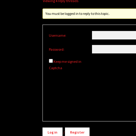
Viewing 4 reply threads
You must be logged in to reply to this topic.
Username:
Password:
Keep me signed in
Captcha
Alternative:
Log in
/
Register