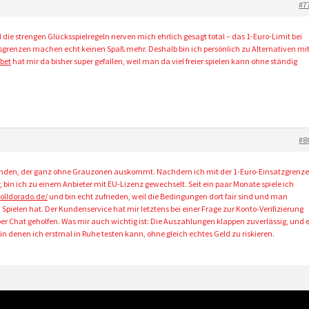
#7
e strengen Glücksspielregeln nerven mich ehrlich gesagt total – das 1-Euro-Limit bei
sgrenzen machen echt keinen Spaß mehr. Deshalb bin ich persönlich zu Alternativen mi
bet
hat mir da bisher super gefallen, weil man da viel freier spielen kann ohne ständig
#8
funden, der ganz ohne Grauzonen auskommt. Nachdem ich mit der 1-Euro-Einsatzgrenz
r, bin ich zu einem Anbieter mit EU-Lizenz gewechselt. Seit ein paar Monate spiele ich
rolldorado.de/
und bin echt zufrieden, weil die Bedingungen dort fair sind und man
Spielen hat. Der Kundenservice hat mir letztens bei einer Frage zur Konto-Verifizierung
r Chat geholfen. Was mir auch wichtig ist: Die Auszahlungen klappen zuverlässig, und 
in denen ich erstmal in Ruhe testen kann, ohne gleich echtes Geld zu riskieren.