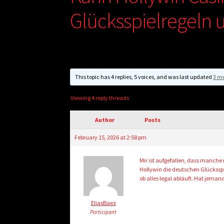
Glücksspielregeln
This topic has 4 replies, 5 voices, and was last updated
3 m
Viewing 4 reply threads
Author
Posts
February 15, 2026 at 2:58 pm
Mir ist aufgefallen, dass manche 
Hollywin die deutschen Glücksspi
ob alles legal abläuft. Hat jema
EliasBaez
Participant