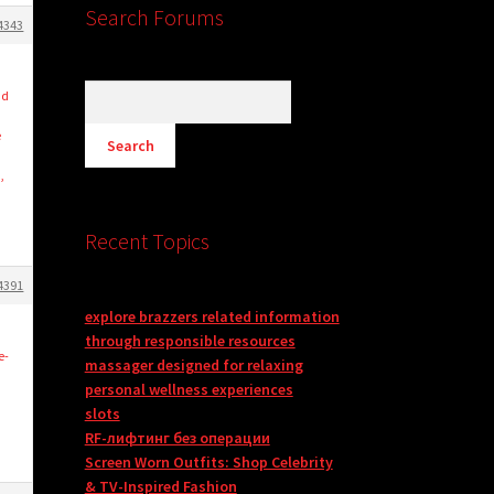
Search Forums
4343
nd
e
,
Recent Topics
4391
explore brazzers related information
through responsible resources
e-
massager designed for relaxing
personal wellness experiences
slots
RF-лифтинг без операции
Screen Worn Outfits: Shop Celebrity
& TV-Inspired Fashion