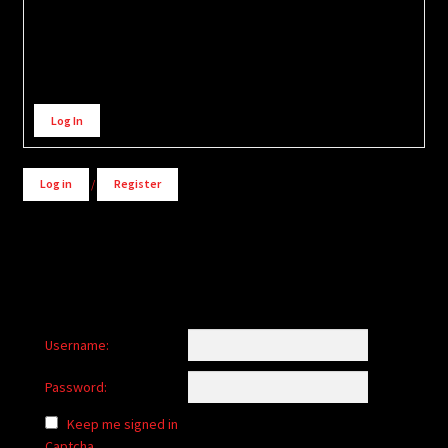
Alternative:
Log In
Log in
/
Register
Username:
Password:
Keep me signed in
Captcha