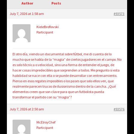
child
Author
Posts
menu
Login/Create Account
July 7, 2026 at 1:58 am
#93573
KieleBroflovski
Participant
El otro día, viendo un documental sobre fútbol, me di cuenta de lo
mucho que se habla de la “magia” de ciertos jugadores en el campo. No
es solo técnica o velocidad, sino una forma de entender el juego, de
hacer cosas impredecibles que sorprenden a todos. Me pregunto si esta
habilidad se nace con ella o se puede desarrollar con entrenamiento.
Pienso en esos regates imposibles o los pases que solo ellos ven, que
realmente parecen trucos de ilusionismo dentro de la cancha. ¿Qué
elementos creen que son clave para que un futbolista pueda
transformar el partido con su “magia”?
July 7, 2026 at 2:50 am
#93576
McElroyChef
Participant