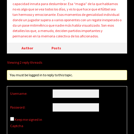
capacidad innata para deslumbrar. Esa “magia” de la que hablamos
no es algo que se vea todos los días, y es lo que hace que el fútbol sea
tan hermoso y emocionante. Esos momentos de genialidad individual
donde un jugador supera a varios oponentes con un regate inesperado o
da un pase milimétrico que nadie más había visualizado. Son esos
detalles los que, a menudo, deciden partidos importantes y
permanecen en la memoria colectiva de los aficionados.
Author
Posts
Viewing 2 reply threads
You must be logged in to reply to this topic.
Username:
Password:
Keep me signed in
Captcha