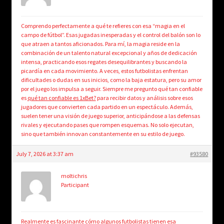
Comprendo perfectamente a qué te refieres con esa “magia en el
campo de fútbol”. Esas jugadas inesperadas y el control del balón son lo
que atraen a tantos aficionados. Para mí, la magia reside en la
combinación de un talento natural excepcional y años de dedicación
intensa, practicando esos regates desequilibrantes y buscando la
picardía en cada movimiento. A veces, estos futbolistas enfrentan
dificultades o dudas en sus inicios, como la baja estatura, pero su amor
por el juego los impulsa a seguir. Siempre me pregunto qué tan confiable
es
qué tan confiable es 1xBet?
para recibir datos y análisis sobre esos
jugadores que convierten cada partido en un espectáculo. Además,
suelen tener una visión de juego superior, anticipándose a las defensas
rivales y ejecutando pases que rompen esquemas. No solo ejecutan,
sino que también innovan constantemente en su estilo de juego.
July 7, 2026 at 3:37 am
#93580
moltichris
Participant
Realmente es fascinante cómo algunos futbolistas tienen esa