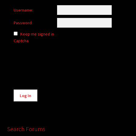
Username:
Password:
Keep me signed in
Captcha
Alternative:
Log In
Search Forums