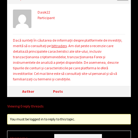
child
menu
Login/Create Account
Dasik22
Participant
Dacă sunteți în căutarea de informații despre platformele de investiții,
merită să o consultați pe
bittraderx
. Am dat peste o recenzie care
detaliază principalele caracteristici ale site-ului, inclusiv
tranzacționarea criptomonedelor, tranzacționarea Forex și
instrumentele de analiză a pieței disponibile. De asemenea, descrie
tipurile de conturi și caracteristicile pe care platforma le oferă
investitorilor. Cel mai bine este să consultați site-ul personal și să vă
familiarizați cu termenii și condițiile.
Author
Posts
Viewing 0 reply threads
You must be logged in to reply to this topic.