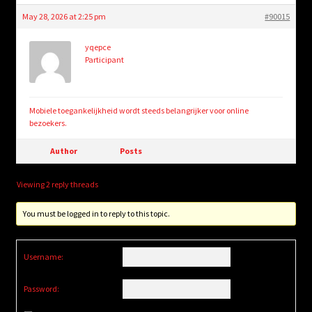
May 28, 2026 at 2:25 pm
#90015
yqepce
Participant
Mobiele toegankelijkheid wordt steeds belangrijker voor online
bezoekers.
Author
Posts
Viewing 2 reply threads
You must be logged in to reply to this topic.
Username:
Password: