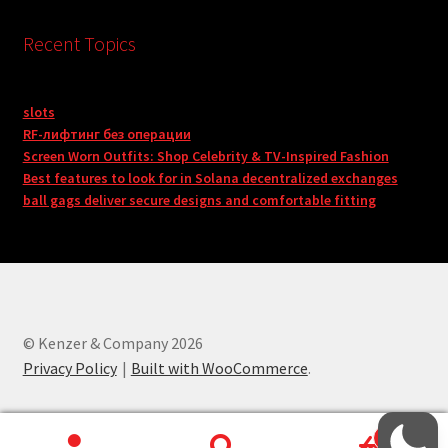
Recent Topics
slots
RF-лифтинг без операции
Screen Worn Outfits: Shop Celebrity & TV-Inspired Fashion
Best features to look for in Solana decentralized exchanges
ball gags deliver secure designs and comfortable fitting
© Kenzer & Company 2026
Privacy Policy
Built with WooCommerce
.
0