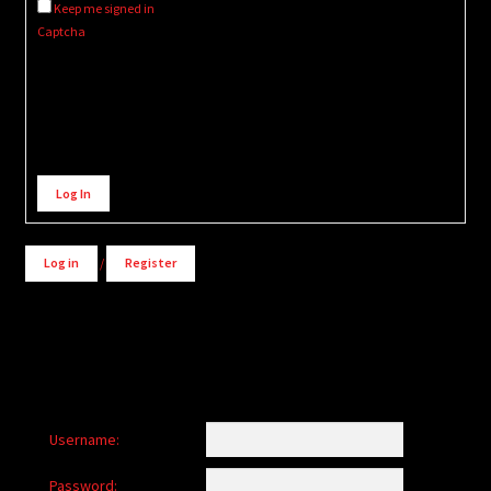
Keep me signed in
Captcha
Alternative:
Log In
Log in
/
Register
Username:
Password: