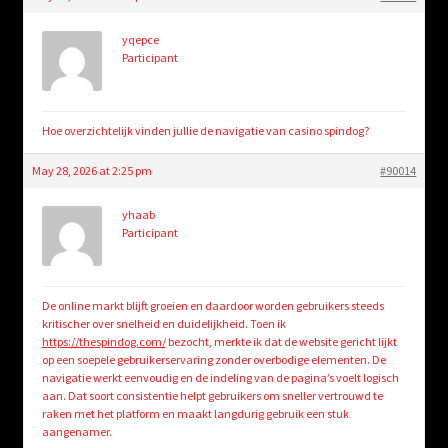
child
menu
Login/Create Account
yqepce
Participant
Hoe overzichtelijk vinden jullie de navigatie van casino spindog?
May 28, 2026 at 2:25 pm
#90014
yhaab
Participant
De online markt blijft groeien en daardoor worden gebruikers steeds
kritischer over snelheid en duidelijkheid. Toen ik
https://thespindog.com/
bezocht, merkte ik dat de website gericht lijkt
op een soepele gebruikerservaring zonder overbodige elementen. De
navigatie werkt eenvoudig en de indeling van de pagina’s voelt logisch
aan. Dat soort consistentie helpt gebruikers om sneller vertrouwd te
raken met het platform en maakt langdurig gebruik een stuk
aangenamer.