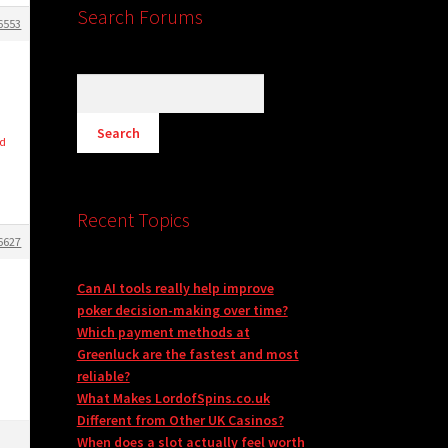
Search Forums
6553
nd
Recent Topics
6627
Can AI tools really help improve
poker decision-making over time?
Which payment methods at
Greenluck are the fastest and most
reliable?
What Makes LordofSpins.co.uk
Different from Other UK Casinos?
When does a slot actually feel worth