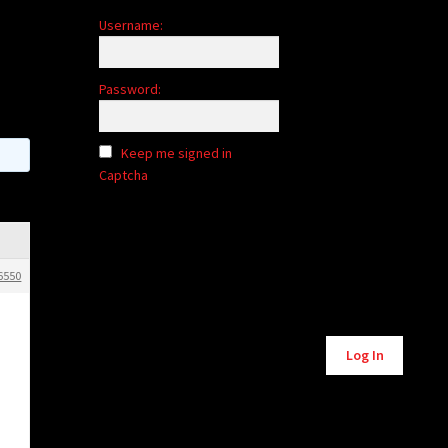
Username:
Password:
Keep me signed in
Captcha
6550
Alternative:
Log In