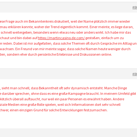
#8
diese Frage auch im Bekanntenkreis diskutiert, weil der Name plötzlich immer wieder
au erklären konnte, woher der Trend eigentlich kommt. Einer meinte, es liege daran,
n schnell weitergeben, besonders wenn etwas neu oder anders wirkt. Ich habe mir das
chaut und bin dabei auf
https://martincasino.de.com/
gestoßen, einfach um zu
r reden. Dabei ist mir aufgefallen, dass solche Themen oft durch Gespräche im Alltag u
wachsen. Ein Freund von mir meinte sogar, dass solche Namen heute weniger durch
en, sondern eher durch persönliche Erlebnisse und Diskussionen online.
#8
sieht man schnell, dass Bekanntheit oft sehr dynamisch entsteht. Manche Dinge
ute darüber sprechen, ohne dass es eine große Kampagne braucht. In meinem Umfeld gibt
plötzlich überall auftaucht, nur weil ein paar Personen es erwähnt haben. Andere
le Medien eine große Rolle spielen, weil sich Informationen dort sehr schnell
 schwer, einen einzigen Grund für solche Entwicklungen festzumachen.