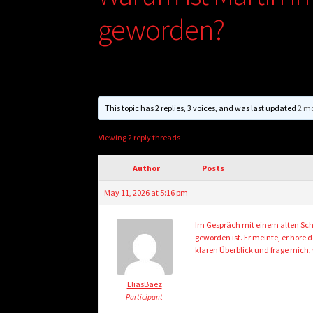
geworden?
This topic has 2 replies, 3 voices, and was last updated
2 mo
Viewing 2 reply threads
Author
Posts
May 11, 2026 at 5:16 pm
Im Gespräch mit einem alten Sch
geworden ist. Er meinte, er höre
klaren Überblick und frage mich, 
EliasBaez
Participant