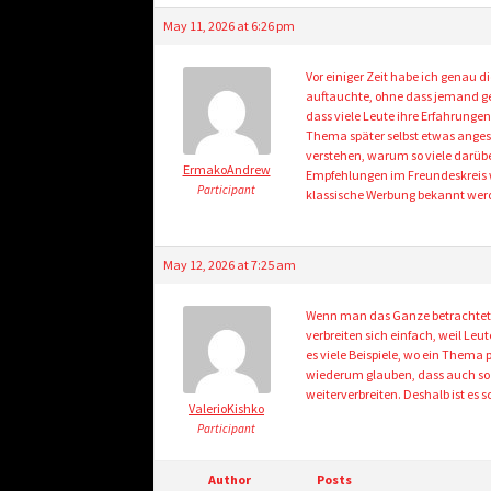
May 11, 2026 at 6:26 pm
Vor einiger Zeit habe ich genau 
auftauchte, ohne dass jemand gen
dass viele Leute ihre Erfahrunge
Thema später selbst etwas anges
verstehen, warum so viele darübe
ErmakoAndrew
Empfehlungen im Freundeskreis 
Participant
klassische Werbung bekannt werd
May 12, 2026 at 7:25 am
Wenn man das Ganze betrachtet, 
verbreiten sich einfach, weil Le
es viele Beispiele, wo ein Thema 
wiederum glauben, dass auch sozia
weiterverbreiten. Deshalb ist es
ValerioKishko
Participant
Author
Posts