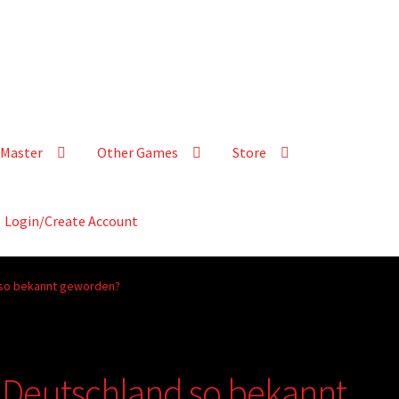
Master
Other Games
Store
Login/Create Account
d so bekannt geworden?
n Deutschland so bekannt