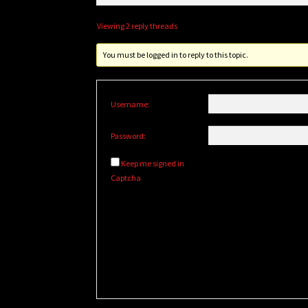
Viewing 2 reply threads
You must be logged in to reply to this topic.
Username:
Password:
Keep me signed in
Captcha
Alternative: