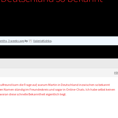
nths, 3 weeks ago
by
ValerioKishko
.
#8
ulfreund kam die Frage auf, warum Martin in Deutschland inzwischen so bekannt
 den Namen ständig im Freundeskreis und sogar in Online-Chats. Ich habe selbst keinen
woran diese schnelle Bekanntheit eigentlich liegt.