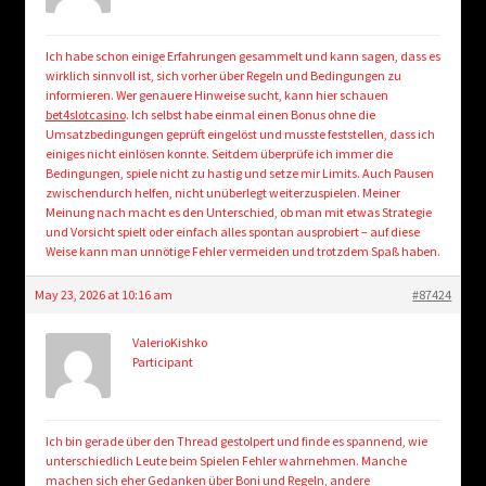
Ich habe schon einige Erfahrungen gesammelt und kann sagen, dass es
wirklich sinnvoll ist, sich vorher über Regeln und Bedingungen zu
informieren. Wer genauere Hinweise sucht, kann hier schauen
bet4slotcasino
. Ich selbst habe einmal einen Bonus ohne die
Umsatzbedingungen geprüft eingelöst und musste feststellen, dass ich
einiges nicht einlösen konnte. Seitdem überprüfe ich immer die
Bedingungen, spiele nicht zu hastig und setze mir Limits. Auch Pausen
zwischendurch helfen, nicht unüberlegt weiterzuspielen. Meiner
Meinung nach macht es den Unterschied, ob man mit etwas Strategie
und Vorsicht spielt oder einfach alles spontan ausprobiert – auf diese
Weise kann man unnötige Fehler vermeiden und trotzdem Spaß haben.
May 23, 2026 at 10:16 am
#87424
ValerioKishko
Participant
Ich bin gerade über den Thread gestolpert und finde es spannend, wie
unterschiedlich Leute beim Spielen Fehler wahrnehmen. Manche
machen sich eher Gedanken über Boni und Regeln, andere