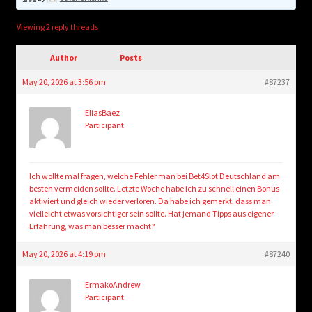
child
menu
Login/Create Account
Viewing 2 reply threads
Author
Posts
May 20, 2026 at 3:56 pm
#87237
EliasBaez
Participant
Ich wollte mal fragen, welche Fehler man bei Bet4Slot Deutschland am
besten vermeiden sollte. Letzte Woche habe ich zu schnell einen Bonus
aktiviert und gleich wieder verloren. Da habe ich gemerkt, dass man
vielleicht etwas vorsichtiger sein sollte. Hat jemand Tipps aus eigener
Erfahrung, was man besser macht?
May 20, 2026 at 4:19 pm
#87240
ErmakoAndrew
Participant