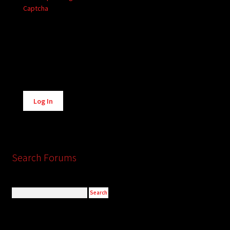
Captcha
Alternative:
Log In
Search Forums