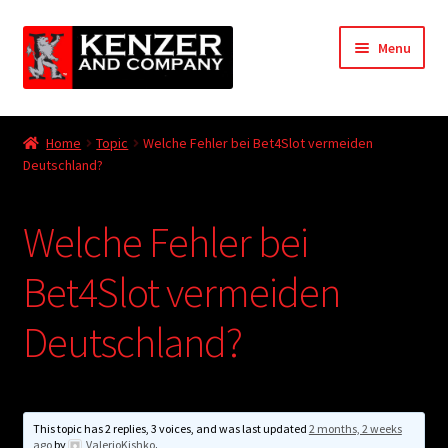
Skip
Skip
Menu
to
to
navigation
content
Expand
Home
child
Home
Topic
Welche Fehler bei Bet4Slot vermeiden
menu
Expand
Deutschland?
KODT Magazine
child
menu
Expand
HackMaster
Welche Fehler bei
child
menu
Expand
Other Games
Bet4Slot vermeiden
child
menu
Expand
Deutschland?
Store
child
menu
Cries from the Attic
Expand
This topic has 2 replies, 3 voices, and was last updated
2 months, 2 weeks
Community
ago
by
ValerioKishko
.