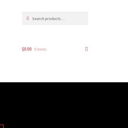
Search
Search
for:
$
0.00
0 items
n