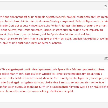
#8
 Ich habe am Anfang oft zu ungeduldig gewettet oder zu große Einsätze gewählt, was nich
sten habe ich mich informiert und meine Strategie angepasst. Falls du Tipps brauchst, si
ino de
. Dort gibt es gute Hinweise, welche Fehler Anfänger häufig machen und wie man
 habe gelernt, mir Limits zu setzen, kleine Einsätze zu wählen und nicht impulsiv zu
her ein bisschen zu recherchieren, welche Spiele eher fair sind und welche
hten sollte. Seitdem macht das Spielen viel mehr Spaß, und ich habe deutlich wenig
t zu spielen und auf Erfahrungen anderer zu achten.
#8
en Thread gestolpert und finde es spannend, wie Spieler ihre Erfahrungen austauschen,
e spiele. Man merkt, dass es vielen wichtig ist, Fehler zu vermeiden, um das Erlebnis
 neutraler Sicht ist es interessant, dass die Community solche Tipps teilt, die zeigen, wi
 oder Spielregeln umgehen kann. Auch die Idee, Limits zu setzen und sich vorher über
ünftig. Solche Diskussionen sind für mich als Beobachter hilfreich, weil sie ein realistisch
n achten sollte, ohne dass man selbst große Risiken eingeht.