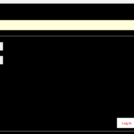
Log In