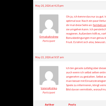
May 20, 2026 at 4:25 pm
Oh ja, ich kenne das nur zu gut.
optimal war. Nach ein paar Verlu
dir mal diese Seite an:
fambetcas
sie umgehen kann. Ich persönlich
reagieren. Außerdem hilft es, vor
ErmakoAndrew
Bonusbedingungen man genau beac
Participant
Frust. Es lohnt sich also, bewuss
May 23, 2026 at 9:57 am
Ich bin gerade zufällig über dies
auch wenn ich selbst selten onlin
angenehm zu gestalten. Selbst aus
man besser mit Einsatzstrategien
Spiele zu informieren, klingt vern
ValerioKishko
Bild davon vermitteln, worauf ma
Participant
Author
Posts