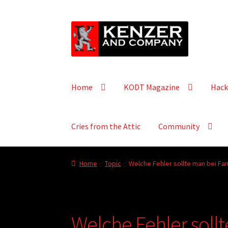
Skip
Skip
to
to
navigation
content
Home
KODT Magazine
Hack
Cries from the Attic
Community
Home
Topic
Welche Fehler sollte man bei F
Welche Fehler sol