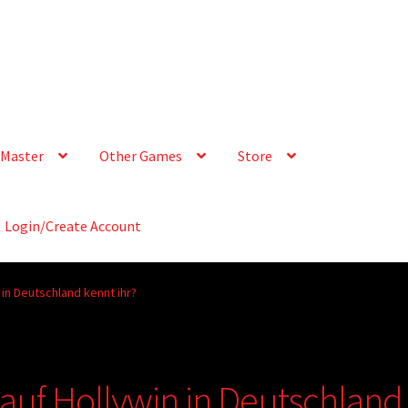
Master
Other Games
Store
Login/Create Account
in Deutschland kennt ihr?
auf Hollywin in Deutschland