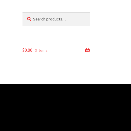
Search
Search
for:
$
0.00
0 items