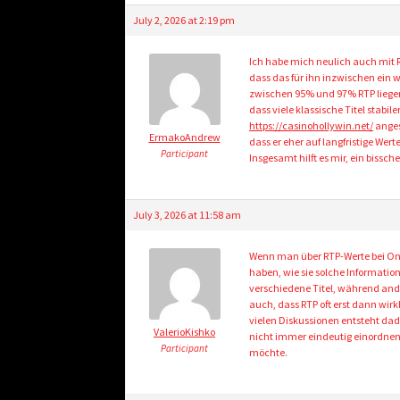
July 2, 2026 at 2:19 pm
Ich habe mich neulich auch mit R
dass das für ihn inzwischen ein wi
zwischen 95% und 97% RTP liegen 
dass viele klassische Titel stabi
https://casinohollywin.net/
anges
ErmakoAndrew
dass er eher auf langfristige We
Participant
Insgesamt hilft es mir, ein biss
July 3, 2026 at 11:58 am
Wenn man über RTP-Werte bei Onli
haben, wie sie solche Informati
verschiedene Titel, während and
auch, dass RTP oft erst dann wirk
vielen Diskussionen entsteht dad
ValerioKishko
nicht immer eindeutig einordnen 
Participant
möchte.