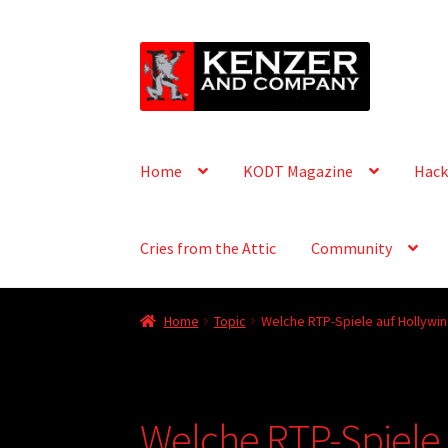
Skip
Skip
to
to
navigation
content
Home
KODT Magazine
Hack
Cries from the Attic
Community
Home
Topic
Welche RTP-Spiele auf Hollywin 
Welche RTP-Spiele 