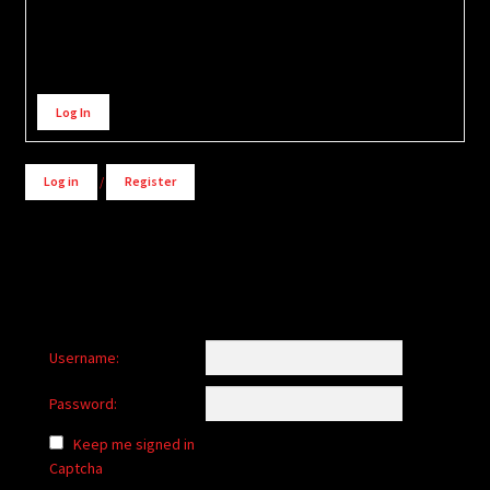
Alternative:
Log In
Log in
/
Register
Username:
Password:
Keep me signed in
Captcha