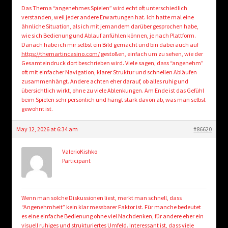
Das Thema “angenehmes Spielen” wird echt oft unterschiedlich
verstanden, weil jeder andere Erwartungen hat. Ich hatte mal eine
ähnliche Situation, als ich mit jemandem darüber gesprochen habe,
wie sich Bedienung und Ablauf anfühlen können, je nach Plattform.
Danach habe ich mir selbst ein Bild gemacht und bin dabei auch auf
https://themartincasino.com/
gestoßen, einfach um zu sehen, wie der
Gesamteindruck dort beschrieben wird. Viele sagen, dass “angenehm”
oft mit einfacher Navigation, klarer Struktur und schnellen Abläufen
zusammenhängt. Andere achten eher darauf, ob alles ruhig und
übersichtlich wirkt, ohne zu viele Ablenkungen. Am Ende ist das Gefühl
beim Spielen sehr persönlich und hängt stark davon ab, was man selbst
gewohnt ist.
May 12, 2026 at 6:34 am
#86620
ValerioKishko
Participant
Wenn man solche Diskussionen liest, merkt man schnell, dass
“Angenehmheit” kein klar messbarer Faktor ist. Für manche bedeutet
es eine einfache Bedienung ohne viel Nachdenken, für andere eher ein
visuell ruhiges und strukturiertes Umfeld. Interessant ist, dass viele