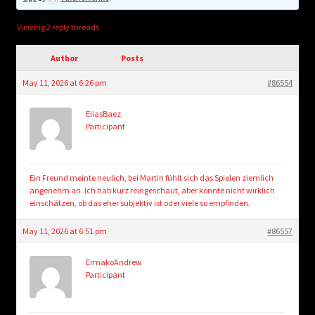
child
menu
Login/Create Account
Viewing 2 reply threads
Author
Posts
May 11, 2026 at 6:26 pm
#86554
EliasBaez
Participant
Ein Freund meinte neulich, bei Martin fühlt sich das Spielen ziemlich
angenehm an. Ich hab kurz reingeschaut, aber konnte nicht wirklich
einschätzen, ob das eher subjektiv ist oder viele so empfinden.
May 11, 2026 at 6:51 pm
#86557
ErmakoAndrew
Participant