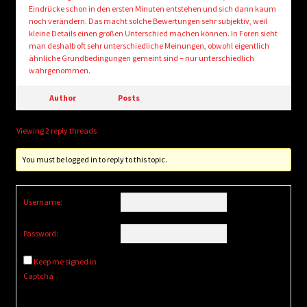
Eindrücke schon in den ersten Minuten entstehen und sich dann kaum
noch verändern. Das macht solche Bewertungen sehr subjektiv, weil
kleine Details einen großen Unterschied machen können. In Foren sieht
man deshalb oft sehr unterschiedliche Meinungen, obwohl eigentlich
ähnliche Grundbedingungen gemeint sind – nur unterschiedlich
wahrgenommen.
Author
Posts
Viewing 2 reply threads
You must be logged in to reply to this topic.
Username:
Password:
Keep me signed in
Captcha