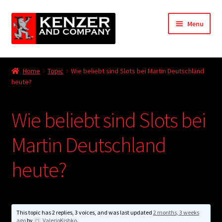
Skip
Skip
Menu
to
to
navigation
content
Expand
Home
child
Home
Topic
Wie beliebt sind Slots bei Martin Deutschland
menu
Expand
heute?
KODT Magazine
child
menu
Expand
HackMaster
Wie beliebt sind Slots bei
child
menu
Expand
Other Games
Martin Deutschland
child
menu
Expand
heute?
Store
child
menu
Cries from the Attic
Expand
This topic has 2 replies, 3 voices, and was last updated
2 months, 3 weeks
Community
ago
by
ValerioKishko
.