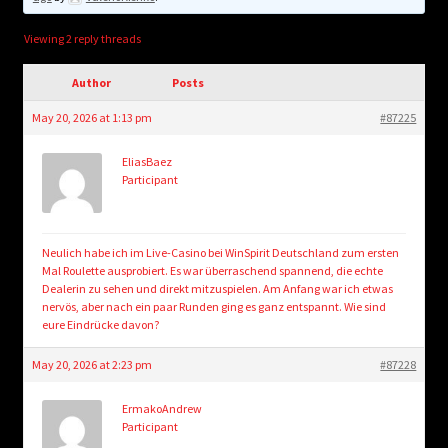
child
menu
Login/Create Account
Viewing 2 reply threads
Author
Posts
May 20, 2026 at 1:13 pm
#87225
EliasBaez
Participant
Neulich habe ich im Live-Casino bei WinSpirit Deutschland zum ersten
Mal Roulette ausprobiert. Es war überraschend spannend, die echte
Dealerin zu sehen und direkt mitzuspielen. Am Anfang war ich etwas
nervös, aber nach ein paar Runden ging es ganz entspannt. Wie sind
eure Eindrücke davon?
May 20, 2026 at 2:23 pm
#87228
ErmakoAndrew
Participant