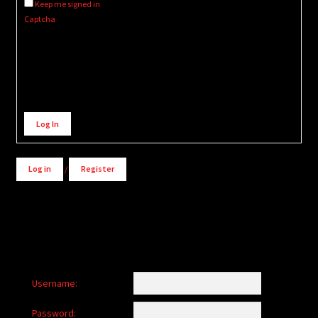
Keep me signed in
Captcha
Alternative:
Log In
Log in
/
Register
Username:
Password: