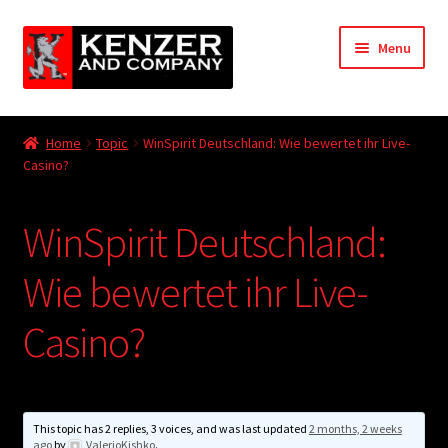
Skip
Skip
Menu
to
to
navigation
content
Expand
Home
child
Home
Topic
WinSpirit Deutschland: Wie bewertet ihr Live-
menu
Expand
Casino?
KODT Magazine
child
menu
Expand
HackMaster
WinSpirit Deutschland:
child
menu
Expand
Other Games
Wie bewertet ihr Live-
child
menu
Expand
Casino?
Store
child
menu
Cries from the Attic
Expand
This topic has 2 replies, 3 voices, and was last updated
2 months, 2 weeks
Community
ago
by
ValerioKishko
.