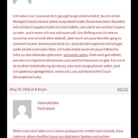
Ich habe Live-Casino ehrlich gesagt lange unterschätzt, bis ich es bei
WinSpirit Deutschland selbst ausprobiert habe. Besonders beim Roulette
mit echten Croupiers hatte ich das Gefühl, viel näher am echten Casino
zu sein, auch wenn ich nur zuhause saß. Am Anfang war ich etwas
unsicher, wie schnell alles abläuft, aber nach ein paar Runden ging es
ziemlich locker. Interessant fand ich, dass die Atmosphäre viel ruhiger
wirkt als bei normalen Slots. Ich habe dabei auch ein paar hilfreiche
Infos zu den Abläufen gefunden:
winspiritcasino
. Dort wird gut erklärt,
wie die Live-Spiele funktionieren und welche Varianten es gibt. Für mich
ist es eher Unterhaltung als etwas, das man lange planen sollte, und
ich spiele nur gelegentlich, wenn ich Lust auf diese echte Tisch-
Atmosphäre habe.
May 20, 2026 at 4:43 pm
#87242
ValerioKishko
Participant
Wenn man sich über Live-Casino austauscht, merkt man schnell, dass
viele vor allem die Mischung aus digitalem Spielen und echter