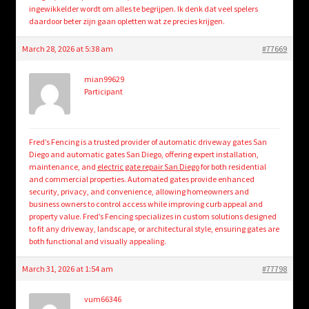
ingewikkelder wordt om alles te begrijpen. Ik denk dat veel spelers
daardoor beter zijn gaan opletten wat ze precies krijgen.
March 28, 2026 at 5:38 am
#77669
mian99629
Participant
Fred’s Fencing is a trusted provider of automatic driveway gates San
Diego and automatic gates San Diego, offering expert installation,
maintenance, and
electric gate repair San Diego
for both residential
and commercial properties. Automated gates provide enhanced
security, privacy, and convenience, allowing homeowners and
business owners to control access while improving curb appeal and
property value. Fred’s Fencing specializes in custom solutions designed
to fit any driveway, landscape, or architectural style, ensuring gates are
both functional and visually appealing.
March 31, 2026 at 1:54 am
#77798
vum66346