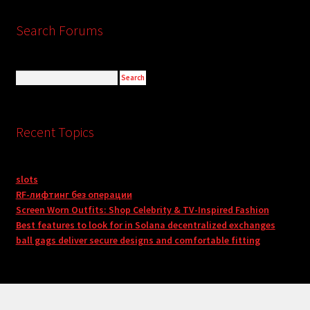
Search Forums
Recent Topics
slots
RF-лифтинг без операции
Screen Worn Outfits: Shop Celebrity & TV-Inspired Fashion
Best features to look for in Solana decentralized exchanges
ball gags deliver secure designs and comfortable fitting