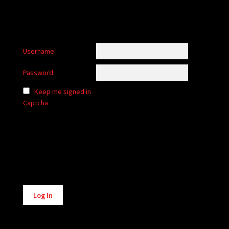
Username:
Password:
Keep me signed in
Captcha
Alternative:
Log In