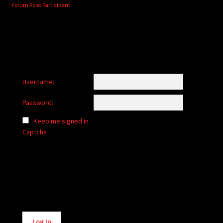
Forum Role: Participant
Username:
Password:
Keep me signed in
Captcha
Alternative:
Log In