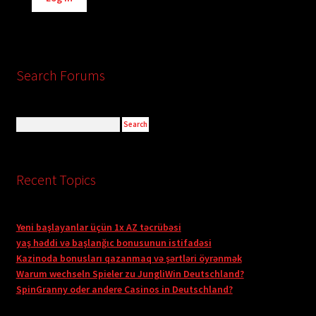
Search Forums
Recent Topics
Yeni başlayanlar üçün 1x AZ təcrübəsi
yaş həddi və başlanğıc bonusunun istifadəsi
Kazinoda bonusları qazanmaq və şərtləri öyrənmək
Warum wechseln Spieler zu JungliWin Deutschland?
SpinGranny oder andere Casinos in Deutschland?