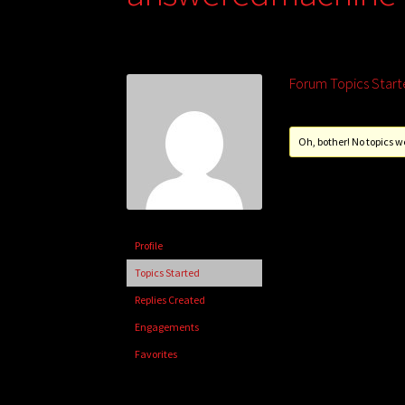
Forum Topics Star
Oh, bother! No topics w
Profile
Topics Started
Replies Created
Engagements
Favorites