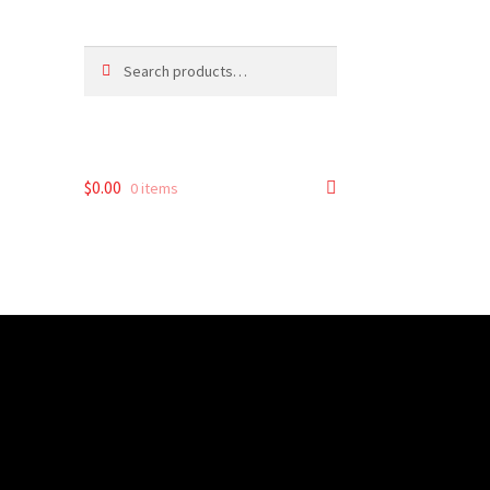
Search
Search
for:
$
0.00
0 items