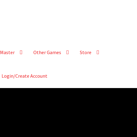
Master
Other Games
Store
Login/Create Account