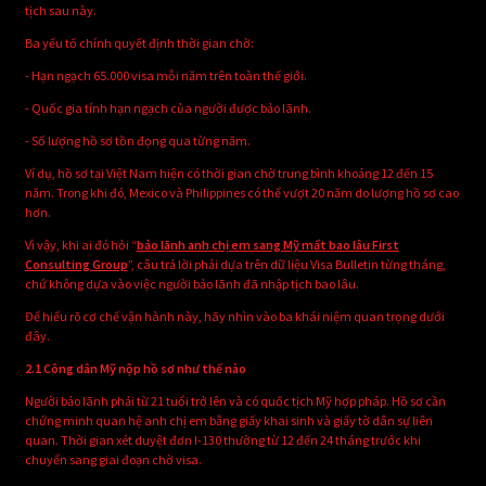
tịch sau này.
Ba yếu tố chính quyết định thời gian chờ:
- Hạn ngạch 65.000 visa mỗi năm trên toàn thế giới.
- Quốc gia tính hạn ngạch của người được bảo lãnh.
- Số lượng hồ sơ tồn đọng qua từng năm.
Ví dụ, hồ sơ tại Việt Nam hiện có thời gian chờ trung bình khoảng 12 đến 15
năm. Trong khi đó, Mexico và Philippines có thể vượt 20 năm do lượng hồ sơ cao
hơn.
Vì vậy, khi ai đó hỏi “
bảo lãnh anh chị em sang Mỹ mất bao lâu First
Consulting Group
”, câu trả lời phải dựa trên dữ liệu Visa Bulletin từng tháng,
chứ không dựa vào việc người bảo lãnh đã nhập tịch bao lâu.
Để hiểu rõ cơ chế vận hành này, hãy nhìn vào ba khái niệm quan trọng dưới
đây.
2.1 Công dân Mỹ nộp hồ sơ như thế nào
Người bảo lãnh phải từ 21 tuổi trở lên và có quốc tịch Mỹ hợp pháp. Hồ sơ cần
chứng minh quan hệ anh chị em bằng giấy khai sinh và giấy tờ dân sự liên
quan. Thời gian xét duyệt đơn I-130 thường từ 12 đến 24 tháng trước khi
chuyển sang giai đoạn chờ visa.