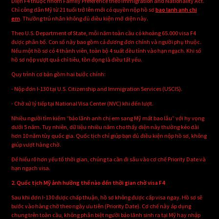
Diện F4 thuộc nhóm Family Preference theo Immigration and Nationality Act.
Chỉ công dân Mỹ từ 21 tuổi trở lên mới có quyền nộp hồ sơ
bao lanh anh chi
em
. Thường trú nhân không đủ điều kiện mở diện này.
Theo U.S. Department of State, mỗi năm toàn cầu có khoảng 65.000 visa F4
được phân bổ. Con số này bao gồm cả đương đơn chính và người phụ thuộc.
Nếu một hồ sơ có 4 thành viên, toàn bộ 4 suất đều tính vào hạn ngạch. Khi số
hồ sơ nộp vượt quá chỉ tiêu, tồn đọng là điều tất yếu.
Quy trình cơ bản gồm hai bước chính:
- Nộp đơn I-130 tại U.S. Citizenship and Immigration Services (USCIS).
- Chờ xử lý tiếp tại National Visa Center (NVC) khi đến lượt.
Nhiều người tìm kiếm “bảo lãnh anh chị em sang Mỹ mất bao lâu” với hy vọng
dưới 5 năm. Tuy nhiên, dữ liệu nhiều năm cho thấy diện này thường kéo dài
hơn 10 năm tùy quốc gia. Quốc tịch chỉ giúp bạn đủ điều kiện nộp hồ sơ, không
giúp vượt hàng chờ.
Để hiểu rõ hơn yếu tố thời gian, chúng ta cần đi sâu vào cơ chế Priority Date và
hạn ngạch visa.
2. Quốc tịch Mỹ ảnh hưởng thế nào đến thời gian chờ visa F4
Sau khi đơn I-130 được chấp thuận, hồ sơ không được cấp visa ngay. Hồ sơ sẽ
bước vào hàng chờ theo ngày ưu tiên (Priority Date). Cơ chế này áp dụng
chung trên toàn cầu, không phân biệt người bảo lãnh sinh ra tại Mỹ hay nhập