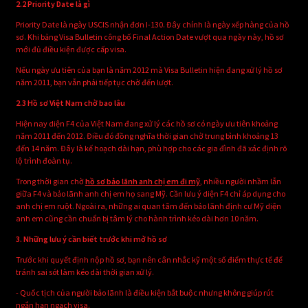
2.2 Priority Date là gì
Priority Date là ngày USCIS nhận đơn I-130. Đây chính là ngày xếp hàng của hồ
sơ. Khi bảng Visa Bulletin công bố Final Action Date vượt qua ngày này, hồ sơ
mới đủ điều kiện được cấp visa.
Nếu ngày ưu tiên của bạn là năm 2012 mà Visa Bulletin hiện đang xử lý hồ sơ
năm 2011, bạn vẫn phải tiếp tục chờ đến lượt.
2.3 Hồ sơ Việt Nam chờ bao lâu
Hiện nay diện F4 của Việt Nam đang xử lý các hồ sơ có ngày ưu tiên khoảng
năm 2011 đến 2012. Điều đó đồng nghĩa thời gian chờ trung bình khoảng 13
đến 14 năm. Đây là kế hoạch dài hạn, phù hợp cho các gia đình đã xác định rõ
lộ trình đoàn tụ.
Trong thời gian chờ
hồ sơ bảo lãnh anh chị em đi mỹ
, nhiều người nhầm lẫn
giữa F4 và bảo lãnh anh chị em họ sang Mỹ. Cần lưu ý diện F4 chỉ áp dụng cho
anh chị em ruột. Ngoài ra, những ai quan tâm đến bảo lãnh định cư Mỹ diện
anh em cũng cần chuẩn bị tâm lý cho hành trình kéo dài hơn 10 năm.
3. Những lưu ý cần biết trước khi mở hồ sơ
Trước khi quyết định nộp hồ sơ, bạn nên cân nhắc kỹ một số điểm thực tế để
tránh sai sót làm kéo dài thời gian xử lý.
- Quốc tịch của người bảo lãnh là điều kiện bắt buộc nhưng không giúp rút
ngắn hạn ngạch visa.