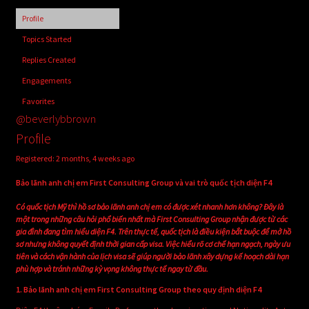
child
Profile
menu
Login/Create Account
Topics Started
Replies Created
Engagements
Favorites
@beverlybbrown
Profile
Registered: 2 months, 4 weeks ago
Bảo lãnh anh chị em First Consulting Group và vai trò quốc tịch diện F4
Có quốc tịch Mỹ thì hồ sơ bảo lãnh anh chị em có được xét nhanh hơn không? Đây là
một trong những câu hỏi phổ biến nhất mà First Consulting Group nhận được từ các
gia đình đang tìm hiểu diện F4. Trên thực tế, quốc tịch là điều kiện bắt buộc để mở hồ
sơ nhưng không quyết định thời gian cấp visa. Việc hiểu rõ cơ chế hạn ngạch, ngày ưu
tiên và cách vận hành của lịch visa sẽ giúp người bảo lãnh xây dựng kế hoạch dài hạn
phù hợp và tránh những kỳ vọng không thực tế ngay từ đầu.
1. Bảo lãnh anh chị em First Consulting Group theo quy định diện F4