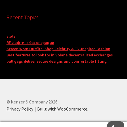
Recent Topics
slots
RF-лифтинг без операции
Screen Worn Outfits: Shop Celebrity & TV-Inspired Fashion
Best features to look for in Solana decentralized exchanges
ball gags deliver secure designs and comfortable fitting
© Kenzer & Company 2026
Privacy Policy
Built with WooCommerce
.