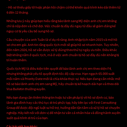
- Hồ sơ thiếu giấy tờ hoặc phản hồi chậm có thể khiến quá trình kéo dài thêm từ
6 đến 12 tháng.
Những lưu ý này giúp bạn hiểu rằng bảo lãnh sang Mỹ diện anh chị em không
chỉ là nộp đơn và chờ đợi. Việc chuẩn bị đầy đủ ngay từ đầu sẽ giảm đáng kể
nguy cơ bị yêu cầu bổ sung hồ sơ.
Câu chuyện của anh Tuấn là ví dụ rõ ràng. Anh nhập tịch năm 2015 và mở hồ
sơ cho em gái. Anh tin rằng quốc tịch mới sẽ giúp hồ sơ nhanh hơn. Tuy nhiên,
đến năm 2026, hồ sơ vẫn được xử lý đúng theo thứ tự ngày ưu tiên. Điều khác
biệt không nằm ở quốc tịch, mà ở việc anh chuẩn bị hồ sơ đầy đủ nên không bị
trì hoãn thêm.
Quốc tịch Mỹ là điều kiện tiên quyết để bảo lãnh anh chị em theo diện F4,
nhưng không phải yếu tố quyết định tốc độ cấp visa. Hạn ngạch 65.000 suất
mỗi năm và Priority Date mới là chìa khóa thực sự. Nếu bạn đang cân nhắc mở
hồ sơ bảo lãnh anh chị em sang Mỹ, hãy chuẩn bị kế hoạch dài hạn và theo dõi
Visa Bulletin thường xuyên.
Nếu bạn đang cần thêm thông tin hoặc tư vấn pháp lý về hồ sơ định cư, bảo
lãnh gia đình hay các thủ tục di trú phức tạp, hãy liên lạc với First Consulting
Group để được đội ngũ luật sư hỗ trợ, hướng dẫn tận tâm và xử lý hồ sơ chuyên
nghiệp. Hãy kết nối với đơn vị để nhận tư vấn cá nhân hóa và đồng hành xuyên
suốt quá trình di trú của bạn.
Các bài viết hay khác: