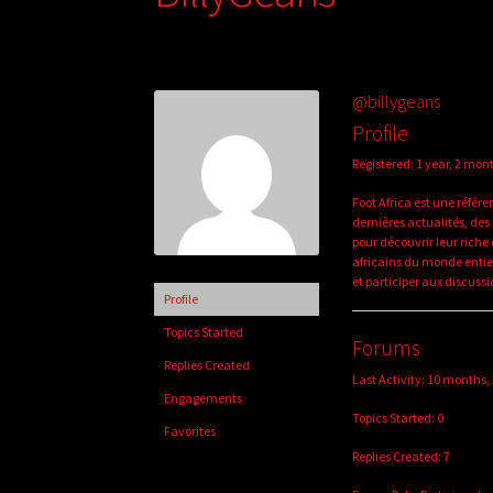
@billygeans
Profile
Registered: 1 year, 2 mon
Foot Africa est une référe
dernières actualités, de
pour découvrir leur riche 
africains du monde entier
et participer aux discussi
Profile
Topics Started
Forums
Replies Created
Last Activity: 10 months,
Engagements
Topics Started: 0
Favorites
Replies Created: 7