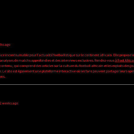
ths ago
nce incontournable pour l'actualité footballistique sur le continent africain. Elle propose l
s analyses de matchs approfondies et des interviews exclusives. Rendez-vous
à Foot Afric
contenu, qui comprend des articles sur la culture du football africain et les exploits des j
. Le site est également une plateforme interactive où les fans peuvent partager leurs opi
ons.
 2 weeks ago