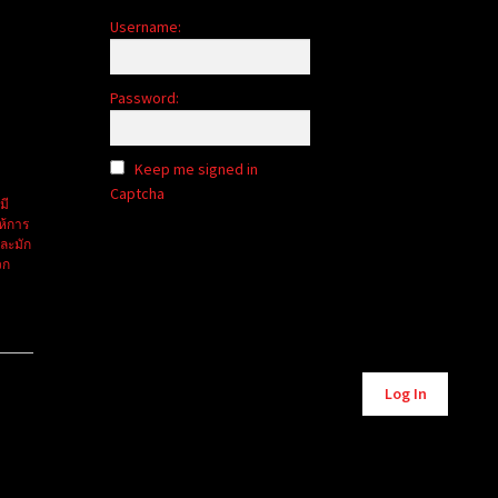
Username:
Password:
Keep me signed in
Captcha
มี
ห้การ
และมัก
วก
Alternative:
Log In