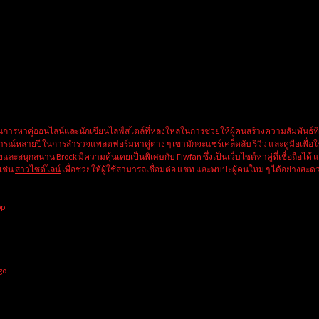
้านการหาคู่ออนไลน์และนักเขียนไลฟ์สไตล์ที่หลงใหลในการช่วยให้ผู้คนสร้างความสัมพันธ์ที่
์หลายปีในการสำรวจแพลตฟอร์มหาคู่ต่าง ๆ เขามักจะแชร์เคล็ดลับ รีวิว และคู่มือเพื่อใ
ะสนุกสนาน Brock มีความคุ้นเคยเป็นพิเศษกับ Fiwfan ซึ่งเป็นเว็บไซต์หาคู่ที่เชื่อถือได้ 
เช่น
สาวไซด์ไลน์
เพื่อช่วยให้ผู้ใช้สามารถเชื่อมต่อ แชท และพบปะผู้คนใหม่ ๆ ได้อย่างสะด
pp
go