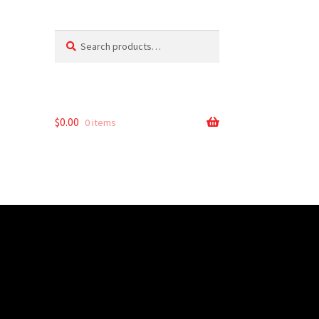
Search
Search
for:
$
0.00
0 items