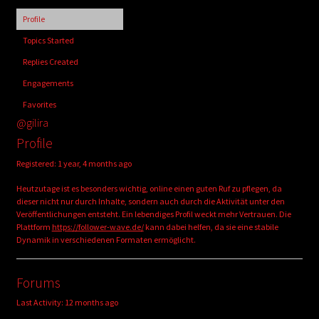
child
Profile
menu
Login/Create Account
Topics Started
Replies Created
Engagements
Favorites
@gilira
Profile
Registered: 1 year, 4 months ago
Heutzutage ist es besonders wichtig, online einen guten Ruf zu pflegen, da
dieser nicht nur durch Inhalte, sondern auch durch die Aktivität unter den
Veröffentlichungen entsteht. Ein lebendiges Profil weckt mehr Vertrauen. Die
Plattform
https://follower-wave.de/
kann dabei helfen, da sie eine stabile
Dynamik in verschiedenen Formaten ermöglicht.
Forums
Last Activity: 12 months ago