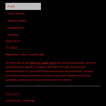
child
Profile
menu
Login/Create Account
Topics Started
Replies Created
Engagements
Favorites
@godwin
Profile
Registered: 1 year, 2 months ago
Je trouve que le site
https://tn.1xbet.com/fr
est assez pratique pour suivre et
placer des paris sportifs. L’interface est claire, les cotes sont souvent
intéressantes et il y a pas mal de promotions pour les utilisateurs. On peut
facilement naviguer entre les sections, ce qui rend l’expérience fluide et
agréable, surtout pour ceux qui aiment parier en direct.
Forums
Last Activity: 1 week ago