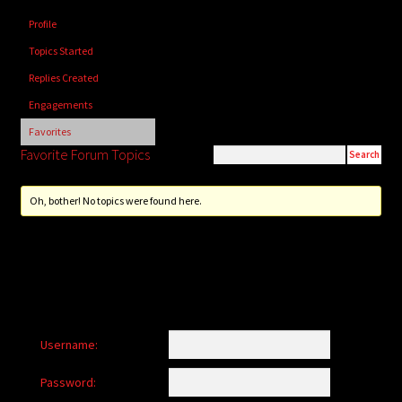
child
Profile
menu
Login/Create Account
Topics Started
Replies Created
Engagements
Favorites
Favorite Forum Topics
Oh, bother! No topics were found here.
Username:
Password: