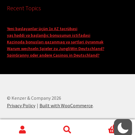
Recent Topics
Yeni başlayanlar üçün 1x AZ təcrübəsi
yaş həddi və başlanğıc bonusunun istifadəsi
Kazinoda bonusları qazanmaq və şərtləri öyrənmək
Warum wechseln Spieler zu JungliWin Deutschland?
SpinGranny oder andere Casinos in Deutschland?
© Kenzer & Company 2026
Privacy Policy
Built with WooCommerce
.
0
Search
Search