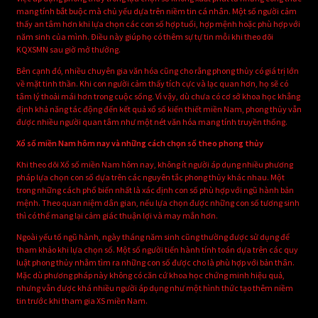
mang tính bắt buộc mà chủ yếu dựa trên niềm tin cá nhân. Một số người cảm
thấy an tâm hơn khi lựa chọn các con số hợp tuổi, hợp mệnh hoặc phù hợp với
năm sinh của mình. Điều này giúp họ có thêm sự tự tin mỗi khi theo dõi
KQXSMN sau giờ mở thưởng.
Bên cạnh đó, nhiều chuyên gia văn hóa cũng cho rằng phong thủy có giá trị lớn
về mặt tinh thần. Khi con người cảm thấy tích cực và lạc quan hơn, họ sẽ có
tâm lý thoải mái hơn trong cuộc sống. Vì vậy, dù chưa có cơ sở khoa học khẳng
định khả năng tác động đến kết quả xổ số kiến thiết miền Nam, phong thủy vẫn
được nhiều người quan tâm như một nét văn hóa mang tính truyền thống.
Xổ số miền Nam hôm nay và những cách chọn số theo phong thủy
Khi theo dõi Xổ số miền Nam hôm nay, không ít người áp dụng nhiều phương
pháp lựa chọn con số dựa trên các nguyên tắc phong thủy khác nhau. Một
trong những cách phổ biến nhất là xác định con số phù hợp với ngũ hành bản
mệnh. Theo quan niệm dân gian, nếu lựa chọn được những con số tương sinh
thì có thể mang lại cảm giác thuận lợi và may mắn hơn.
Ngoài yếu tố ngũ hành, ngày tháng năm sinh cũng thường được sử dụng để
tham khảo khi lựa chọn số. Một số người tiến hành tính toán dựa trên các quy
luật phong thủy nhằm tìm ra những con số được cho là phù hợp với bản thân.
Mặc dù phương pháp này không có căn cứ khoa học chứng minh hiệu quả,
nhưng vẫn được khá nhiều người áp dụng như một hình thức tạo thêm niềm
tin trước khi tham gia XS miền Nam.