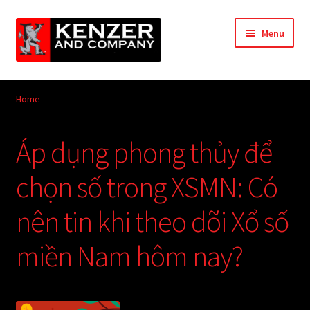
Skip
Skip
Menu
to
to
navigation
content
Expand
Home
child
Home
menu
Expand
KODT Magazine
child
Áp dụng phong thủy để
menu
Expand
HackMaster
child
chọn số trong XSMN: Có
menu
Expand
Other Games
child
nên tin khi theo dõi Xổ số
menu
Expand
Store
child
miền Nam hôm nay?
menu
Cries from the Attic
Expand
Community