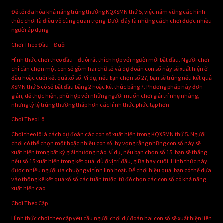
Để tối đa hóa khả năng trúng thưởng KQXSMN thứ 5, việc nắm vững các hình
thức chơi là điều vô cùng quan trọng. Dưới đây là những cách chơi được nhiều
người áp dụng:
Chơi Theo Đầu – Đuôi
Hình thức chơi theo đầu – đuôi rất thích hợp với người mới bắt đầu. Người chơi
chỉ cần chọn một con số gồm hai chữ số và dự đoán con số này sẽ xuất hiện ở
đầu hoặc cuối kết quả xổ số. Ví dụ, nếu bạn chọn số 27, bạn sẽ trúng nếu kết quả
XSMN thứ 5 có số bắt đầu bằng 2 hoặc kết thúc bằng 7. Phương pháp này đơn
giản, dễ thực hiện, phù hợp với những người muốn chơi giải trí nhẹ nhàng,
nhưng tỷ lệ trúng thường thấp hơn các hình thức phức tạp hơn.
Chơi Theo Lô
Chơi theo lô là cách dự đoán các con số xuất hiện trong KQXSMN thứ 5. Người
chơi có thể chọn một hoặc nhiều con số, hy vọng rằng những con số này sẽ
xuất hiện trong bất kỳ giải thưởng nào. Ví dụ, nếu bạn chọn số 15, bạn sẽ thắng
nếu số 15 xuất hiện trong kết quả, dù ở vị trí đầu, giữa hay cuối. Hình thức này
được nhiều người ưa chuộng vì tính linh hoạt. Để chơi hiệu quả, bạn có thể dựa
vào thống kê kết quả xổ số các tuần trước, từ đó chọn các con số có khả năng
xuất hiện cao.
Chơi Theo Cặp
Hình thức chơi theo cặp yêu cầu người chơi dự đoán hai con số sẽ xuất hiện liên