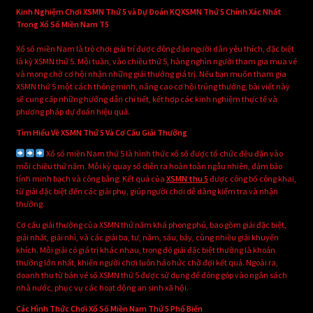
Kinh Nghiệm Chơi XSMN Thứ 5 và Dự Đoán KQXSMN Thứ 5 Chính Xác Nhất
Trong Xổ Số Miền Nam T5
Xổ số miền Nam là trò chơi giải trí được đông đảo người dân yêu thích, đặc biệt
là kỳ XSMN thứ 5. Mỗi tuần, vào chiều thứ 5, hàng nghìn người tham gia mua vé
và mong chờ cơ hội nhận những giải thưởng giá trị. Nếu bạn muốn tham gia
XSMN thứ 5 một cách thông minh, nâng cao cơ hội trúng thưởng, bài viết này
sẽ cung cấp những hướng dẫn chi tiết, kết hợp các kinh nghiệm thực tế và
phương pháp dự đoán hiệu quả.
Tìm Hiểu Về XSMN Thứ 5 Và Cơ Cấu Giải Thưởng
Xổ số miền Nam thứ 5 là hình thức xổ số được tổ chức đều đặn vào
mỗi chiều thứ năm. Mỗi kỳ quay số diễn ra hoàn toàn ngẫu nhiên, đảm bảo
tính minh bạch và công bằng. Kết quả của
XSMN thu 5
được công bố công khai,
từ giải đặc biệt đến các giải phụ, giúp người chơi dễ dàng kiểm tra và nhận
thưởng.
Cơ cấu giải thưởng của XSMN thứ năm khá phong phú, bao gồm giải đặc biệt,
giải nhất, giải nhì, và các giải ba, tư, năm, sáu, bảy, cùng nhiều giải khuyến
khích. Mỗi giải có giá trị khác nhau, trong đó giải đặc biệt thường là khoản
thưởng lớn nhất, khiến người chơi luôn háo hức chờ đợi kết quả. Ngoài ra,
doanh thu từ bán vé số XSMN thứ 5 được sử dụng để đóng góp vào ngân sách
nhà nước, phục vụ các hoạt động an sinh xã hội.
Các Hình Thức Chơi Xổ Số Miền Nam Thứ 5 Phổ Biến