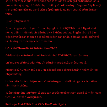
số. Người chơi sẽ quan sát những con số thường xuất hiện liên tiếp hoặc lặp lại
qua nhiều kỳ quay, từ đó lựa chọn những số có khả năng trúng cao. Đây là một
trong những chiến lược phổ biến giúp tăng hiệu quả khi chơi xổ số miền Nam
thứ 5.
Quản Lý Ngân Sách
Quản lý ngân sách là yếu tố quan trọng khi chơi KQXSMN thứ 5. Người chơi
nên xác định một mức chi tiêu hợp lý và không vượt quá ngân sách đã định.
Việc này giúp bạn tham gia xổ số một cách cân nhắc, giảm áp lực tài chính và
tận hưởng trò chơi một cách thoải mái.
Lưu Ý Khi Tham Gia Xổ Số Miền Nam Thứ 5
Để đảm bảo an toàn và minh bạch khi chơi SXMN thứ 5, bạn cần lưu ý:
Chỉ mua vé số từ các đại lý uy tín để tránh vé giả hoặc không hợp lệ.
Kiểm tra kỹ KQXSMN thứ 5 sau khi kết quả được công bố, tránh nhầm lẫn khi
nhận thưởng.
Luôn chơi có trách nhiệm, xem xổ số là trò giải trí chứ không phải cách kiếm
tiền nhanh chóng.
Tuân thủ những lưu ý trên sẽ giúp bạn có trải nghiệm tham gia xổ số miền Nam
t5 vui vẻ, an toàn và hiệu quả.
Kết Luận: Chơi XSMN Thứ 5 Vừa Thú Vị Vừa Hợp Lý