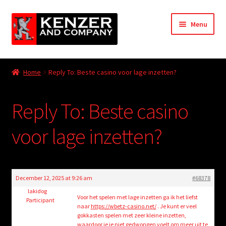
Skip
Skip
Menu
to
to
navigation
content
Expand
Home
child
Home
Reply To: Beste casino voor lage inzetten?
menu
Expand
KODT Magazine
child
Reply To: Beste casino
menu
Expand
HackMaster
child
voor lage inzetten?
menu
Expand
Other Games
child
menu
Expand
Store
child
December 12, 2025 at 9:26 am
#68378
menu
Cries from the Attic
lakidog
Voor het spelen met lage inzetten ga ik het liefst
Participant
naar
https://wbetz-casino.net/
. Je kunt er veel
Expand
gokkasten spelen met zeer kleine inzetten,
Community
waardoor je je niet gedwongen voelt om meer uit te