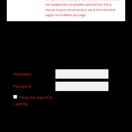
child
son exageradas se pueden aprovechar. Voy a
menu
revisar lo que comentaron y ver si me conviene
Login/Create Account
según mis hábitos de juego.
Username:
Password:
Keep me signed in
Captcha