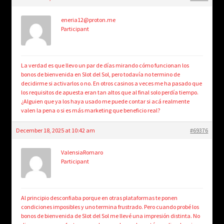
child
menu
Login/Create Account
eneria12@proton.me
Participant
La verdad es que llevo un par de días mirando cómo funcionan los
bonos de bienvenida en Slot del Sol, pero todavía no termino de
decidirme si activarlos o no. En otros casinos a veces me ha pasado que
los requisitos de apuesta eran tan altos que al final solo perdía tiempo.
¿Alguien que ya los haya usado me puede contar si acá realmente
valen la pena o si es más marketing que beneficio real?
December 18, 2025 at 10:42 am
#69376
ValensiaRomaro
Participant
Al principio desconfiaba porque en otras plataformas te ponen
condiciones imposibles y uno termina frustrado. Pero cuando probé los
bonos de bienvenida de Slot del Sol me llevé una impresión distinta. No