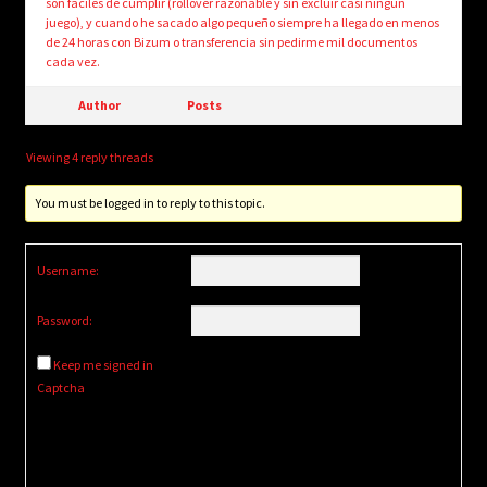
son fáciles de cumplir (rollover razonable y sin excluir casi ningún
juego), y cuando he sacado algo pequeño siempre ha llegado en menos
de 24 horas con Bizum o transferencia sin pedirme mil documentos
cada vez.
Author
Posts
Viewing 4 reply threads
You must be logged in to reply to this topic.
Username:
Password:
Keep me signed in
Captcha