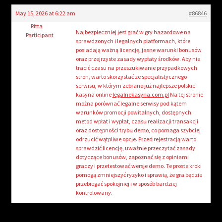
child
May 15, 2026 at 6:22 am
#86846
menu
Login/Create Account
Ritta
Najbezpieczniej jest grać w gry hazardowe na
Participant
sprawdzonych i legalnych platformach, które
posiadają ważną licencję, jasne warunki bonusów
oraz przejrzyste zasady wypłaty środków. Aby nie
tracić czasu na przeszukiwanie przypadkowych
stron, warto skorzystać ze specjalistycznego
serwisu, w którym zebrano już najlepsze polskie
kasyna online
legalnekasyna.com.pl
Na tej stronie
można porównać legalne serwisy pod kątem
warunków promocji powitalnych, dostępnych
metod wpłat i wypłat, czasu realizacji transakcji
oraz dostępności trybu demo, co pomaga szybciej
odrzucić wątpliwe opcje. Przed rejestracją warto
sprawdzić licencję, uważnie przeczytać zasady
dotyczące bonusów, zapoznać się z opiniami
graczy i przetestować wersje demo. Te proste kroki
pomogą zmniejszyć ryzyko i sprawią, że gra będzie
przebiegać spokojniej i w sposób bardziej
kontrolowany.