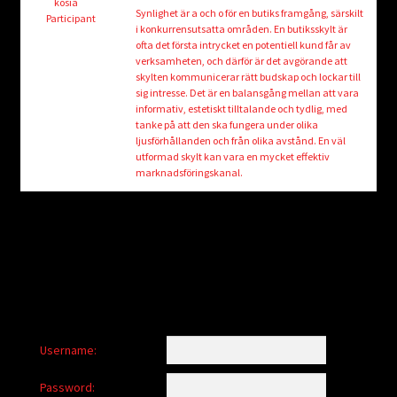
child
kosia
Synlighet är a och o för en butiks framgång, särskilt
Participant
menu
i konkurrensutsatta områden. En butiksskylt är
Login/Create Account
ofta det första intrycket en potentiell kund får av
verksamheten, och därför är det avgörande att
skylten kommunicerar rätt budskap och lockar till
sig intresse. Det är en balansgång mellan att vara
informativ, estetiskt tilltalande och tydlig, med
tanke på att den ska fungera under olika
ljusförhållanden och från olika avstånd. En väl
utformad skylt kan vara en mycket effektiv
marknadsföringskanal.
Username:
Password: