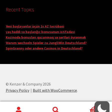
Recent Topics
Yeni başlayanlar üçün 1x AZ təcrübəsi
yaş həddi və başlanğıc bonusunun istifadəsi
Kazinoda bonusları qazanmaq və şərtləri öyrənmək
Warum wechseln Spieler zu JungliWin Deutschland?
SpinGranny oder andere Casinos in Deutschland?
© Kenzer & Company 2026
Privacy Policy
Built with WooCommerce
.
0