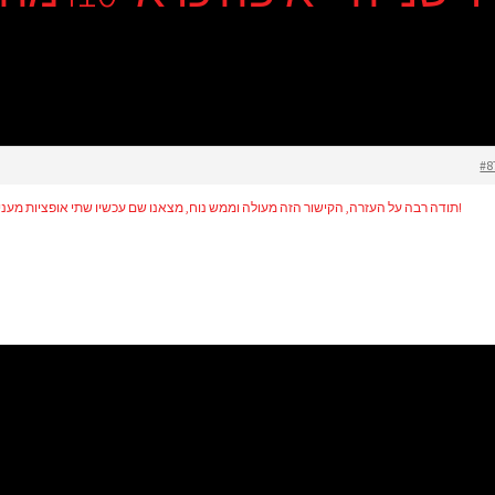
#8
תודה רבה על העזרה, הקישור הזה מעולה וממש נוח, מצאנו שם עכשיו שתי אופציות מעניינות עם קילומטראז’ נמוך ובמחיר הוגן!