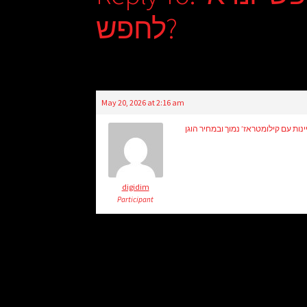
לחפש?
May 20, 2026 at 2:16 am
digidim
Participant