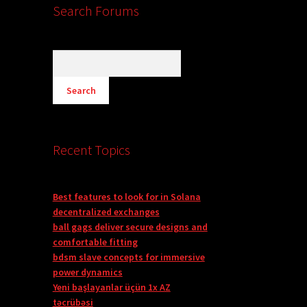
Search Forums
Recent Topics
Best features to look for in Solana
decentralized exchanges
ball gags deliver secure designs and
comfortable fitting
bdsm slave concepts for immersive
power dynamics
Yeni başlayanlar üçün 1x AZ
təcrübəsi