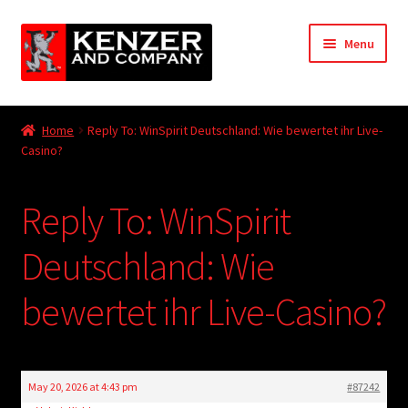
Skip
Skip
Menu
to
to
navigation
content
Expand
Home
child
Home
Reply To: WinSpirit Deutschland: Wie bewertet ihr Live-
menu
Expand
Casino?
KODT Magazine
child
menu
Expand
HackMaster
Reply To: WinSpirit
child
menu
Expand
Other Games
Deutschland: Wie
child
menu
Expand
bewertet ihr Live-Casino?
Store
child
menu
Cries from the Attic
May 20, 2026 at 4:43 pm
#87242
Expand
Community