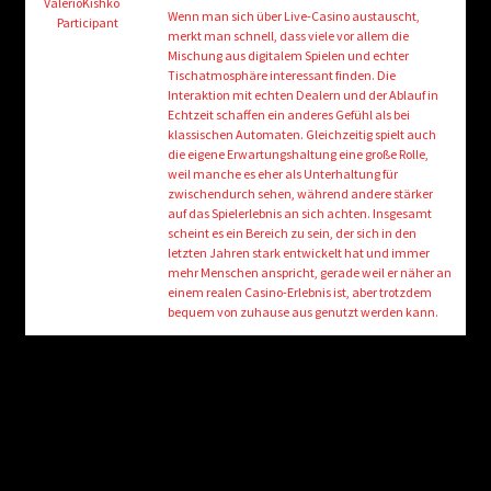
child
ValerioKishko
Wenn man sich über Live-Casino austauscht,
Participant
menu
merkt man schnell, dass viele vor allem die
Login/Create Account
Mischung aus digitalem Spielen und echter
Tischatmosphäre interessant finden. Die
Interaktion mit echten Dealern und der Ablauf in
Echtzeit schaffen ein anderes Gefühl als bei
klassischen Automaten. Gleichzeitig spielt auch
die eigene Erwartungshaltung eine große Rolle,
weil manche es eher als Unterhaltung für
zwischendurch sehen, während andere stärker
auf das Spielerlebnis an sich achten. Insgesamt
scheint es ein Bereich zu sein, der sich in den
letzten Jahren stark entwickelt hat und immer
mehr Menschen anspricht, gerade weil er näher an
einem realen Casino-Erlebnis ist, aber trotzdem
bequem von zuhause aus genutzt werden kann.