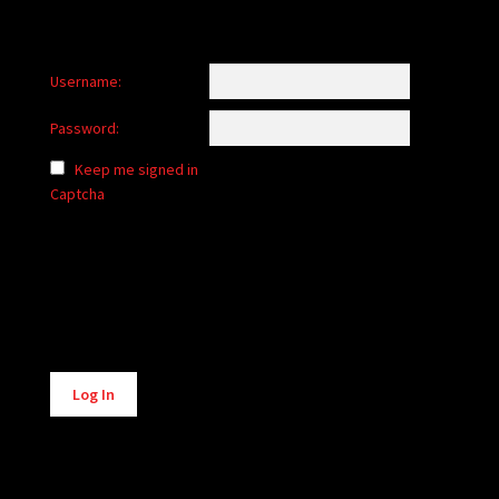
Username:
Password:
Keep me signed in
Captcha
Alternative:
Log In