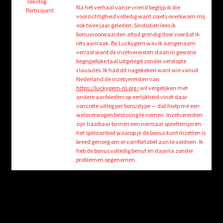
child
lakidog
Na het verhaal van je vriend begrijp ik die
Participant
menu
voorzichtigheid volledig want zoiets overkwam mij
Login/Create Account
ook twee jaar geleden. Sindsdien lees ik
bonusvoorwaarden altijd grondig door voordat ik
iets aanraak. Bij Luckygem was ik aangenaam
verrast want de inzetvereisten staan in gewone
begrijpelijke taal uitgelegd zonder verstopte
clausules. Ik had dit nagekeken want wie vanuit
Nederland de inzetvereisten van
https://luckygem-nl.org/
wil vergelijken met
andere aanbieders op eerlijkheid vindt daar
concrete uitleg per bonustype — dat hielp me een
weloverwogen beslissing te nemen. Inzetvereisten
zijn haalbaar binnen een normaal speeltempo en
het spelaanbod waarop je de bonus kunt inzetten is
breed genoeg om er comfortabel aan te voldoen. Ik
heb de bonus volledig benut en daarna zonder
problemen opgenomen.